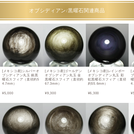
オブシディアン/黒曜石関連商品
[メキシコ産]シルバーオ
[メキシコ産]ゴールデン
[メキシコ産]レインボー
[
ブシディアン丸玉 銀黒
オブシディアン丸玉 金
オブシディアン丸玉 彩
曜石スフィア（直径約5
黒曜石スフィア（直径約
虹黒曜石スフィア（直径
4.7mm）
67.3mm）
約55.6mm）
4
¥
5,000
¥
9,300
¥
6,300
¥