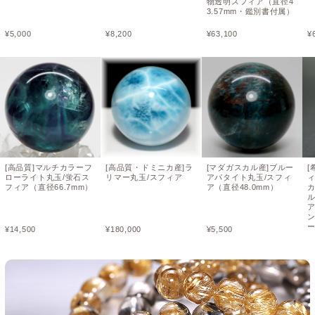
物透明スフィア（直径4
3.57mm・鑑別書付属）
¥
5,000
¥
8,200
¥
63,100
¥
[高品質]マルチカラーフ
[高品質・ドミニカ産]ラ
[マダガスカル産]ブルー
ローライト丸玉/蛍石ス
リマー丸玉/スフィア
アパタイト丸玉/スフィ
フィア（直径66.7mm）
ア（直径48.0mm）
ア
¥
14,500
¥
180,000
¥
5,500
¥