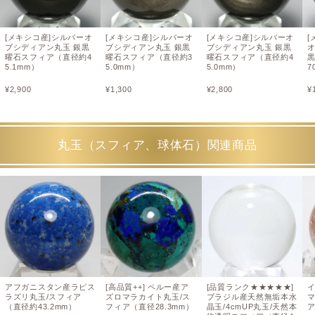
[メキシコ産]シルバーオ
[メキシコ産]シルバーオ
[メキシコ産]シルバーオ
[
ブシディアン丸玉 銀黒
ブシディアン丸玉 銀黒
ブシディアン丸玉 銀黒
曜石スフィア（直径約4
曜石スフィア（直径約3
曜石スフィア（直径約4
5.1mm）
5.0mm）
5.0mm）
7
¥
2,900
¥
1,300
¥
2,800
¥
丸玉（スフィア、球体石）関連商品
アフガニスタン産ラピス
[高品質++] ペルー産ア
[品質ランク★★★★★]
ラズリ丸玉/スフィア
ズロマラカイト丸玉/ス
ブラジル産天然無垢本水
（直径約43.2mm）
フィア（直径28.3mm）
晶玉/4cmUP丸玉/天然本
ア