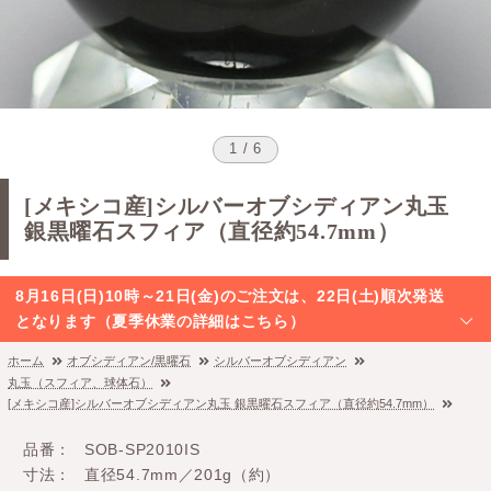
1 / 6
[メキシコ産]シルバーオブシディアン丸玉
銀黒曜石スフィア（直径約54.7mm）
8月16日(日)10時～21日(金)のご注文は、22日(土)順次発送
となります（夏季休業の詳細はこちら）
ホーム
オブシディアン/黒曜石
シルバーオブシディアン
丸玉（スフィア、球体石）
[メキシコ産]シルバーオブシディアン丸玉 銀黒曜石スフィア（直径約54.7mm）
品番
SOB-SP2010IS
寸法
直径54.7mm／201g（約）