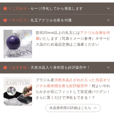
＜こだわり＞
セージ浄化してから発送します
＜サービス＞
丸玉アクリル台座を付属
直径20mm以上の丸玉には
アクリル台座を付
属
いたします（写真イメージ参考）※サービ
ス品のため返品交換はご遠慮ください
＜おすすめ＞
天然水晶入り座布団も好評販売中！
ブラジル産
天然水晶さざれが入った当店オリ
ジナル座布団台座も好評販売中！
程よいやわ
らかさが石にフィットして安定感バツグン！
さらに置くだけで浄化もできる！？
水晶座布団の詳細はこちら