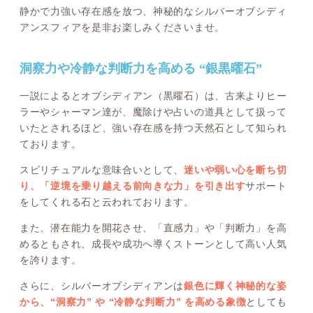
静かで力強い存在感を放つ、神秘的なシルバーオブシディ
アンスフィアを是非お楽しみくださいませ。
洞察力や冷静な判断力を高める “銀黒曜石”
一説によるとオブシディアン（黒曜石）は、古来よりヒー
ラーやシャーマン達が、魔除けや占いの道具として扱って
いたとされるほど、強い存在感を持つ天然石として知られ
ております。
スピリチュアルな意味合いとして、
迷いや弱い心を断ち切
り、「逆境を乗り越える前向きな力」を引き出す
サポート
をしてくれる石と云われております。
また、潜在能力を開花させ、「直感力」や「判断力」を高
めるともされ、成長や成功へ導くストーンとして高い人気
を誇ります。
さらに、シルバーオブシディアンは
銀色に輝く神秘的な姿
から、“洞察力” や “冷静な判断力” を高める象徴
としても