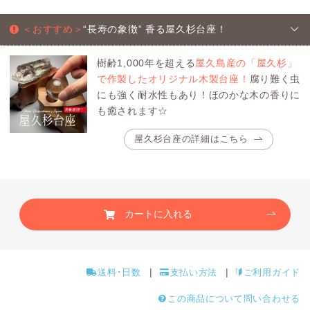
＜おすすめ＞
“長寿の象徴” 香る屋久杉台座！
樹齢1,000年を超える
屋久島産の「屋久杉」
で作製したオリジナル木製台座！
腐り難く虫
にも強く耐水性もあり！ほのかな木の香りに
も癒されます☆
屋久杉台座の詳細はこちら
カートに入れる
送料･日数
支払い方法
ご利用ガイド
この商品について問い合わせる