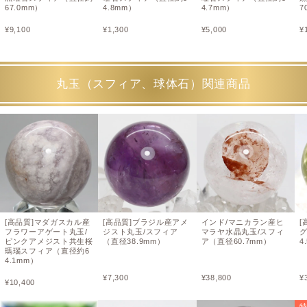
67.0mm）
4.8mm）
4.7mm）
7
¥
9,100
¥
1,300
¥
5,000
¥
丸玉（スフィア、球体石）関連商品
[高品質]マダガスカル産
[高品質]ブラジル産アメ
インド/マニカラン産ヒ
[
フラワーアゲート丸玉/
ジスト丸玉/スフィア
マラヤ水晶丸玉/スフィ
グ
ピンクアメジスト共生桜
（直径38.9mm）
ア（直径60.7mm）
4
瑪瑙スフィア（直径約6
4.1mm）
¥
7,300
¥
38,800
¥
¥
10,400