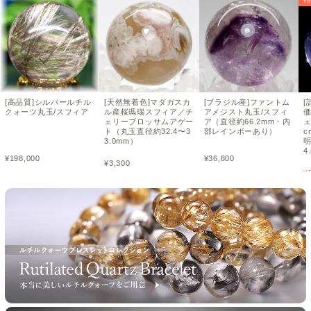
[高品質]シルバールチル
[天然無着色]マダガスカ
[ブラジル産]ファントム
[
クォーツ丸玉/スフィア
ル産桜瑪瑙スフィア／チ
アメジスト丸玉/スフィ
ェリーブロッサムアゲー
ア（直径約66.2mm・内
ェ
ト（丸玉直径約32.4〜3
部レインボーあり）
c
3.0mm）
4
¥
198,000
¥
36,800
¥
3,300
¥