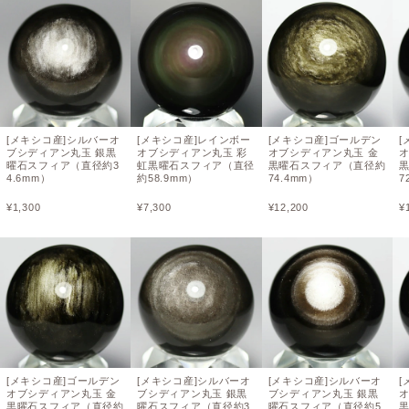
[メキシコ産]シルバーオ
[メキシコ産]レインボー
[メキシコ産]ゴールデン
[
ブシディアン丸玉 銀黒
オブシディアン丸玉 彩
オブシディアン丸玉 金
曜石スフィア（直径約3
虹黒曜石スフィア（直径
黒曜石スフィア（直径約
4.6mm）
約58.9mm）
74.4mm）
7
¥
1,300
¥
7,300
¥
12,200
¥
[メキシコ産]ゴールデン
[メキシコ産]シルバーオ
[メキシコ産]シルバーオ
[
オブシディアン丸玉 金
ブシディアン丸玉 銀黒
ブシディアン丸玉 銀黒
黒曜石スフィア（直径約
曜石スフィア（直径約3
曜石スフィア（直径約5