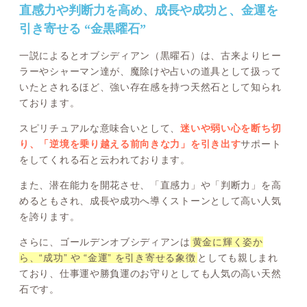
直感力や判断力を高め、成長や成功と、金運を
引き寄せる “金黒曜石”
一説によるとオブシディアン（黒曜石）は、古来よりヒー
ラーやシャーマン達が、魔除けや占いの道具として扱って
いたとされるほど、強い存在感を持つ天然石として知られ
ております。
スピリチュアルな意味合いとして、
迷いや弱い心を断ち切
り、「逆境を乗り越える前向きな力」を引き出す
サポート
をしてくれる石と云われております。
また、潜在能力を開花させ、「直感力」や「判断力」を高
めるともされ、成長や成功へ導くストーンとして高い人気
を誇ります。
さらに、ゴールデンオブシディアンは
黄金に輝く姿か
ら、“成功” や “金運” を引き寄せる象徴
としても親しまれ
ており、仕事運や勝負運のお守りとしても人気の高い天然
石です。