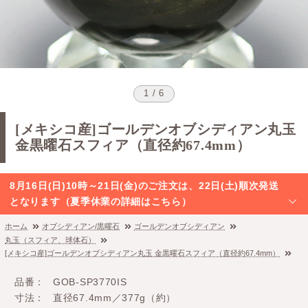
1 / 6
[メキシコ産]ゴールデンオブシディアン丸玉
金黒曜石スフィア（直径約67.4mm）
8月16日(日)10時～21日(金)のご注文は、22日(土)順次発送
となります（夏季休業の詳細はこちら）
ホーム
オブシディアン/黒曜石
ゴールデンオブシディアン
丸玉（スフィア、球体石）
[メキシコ産]ゴールデンオブシディアン丸玉 金黒曜石スフィア（直径約67.4mm）
品番
GOB-SP3770IS
寸法
直径67.4mm／377g（約）