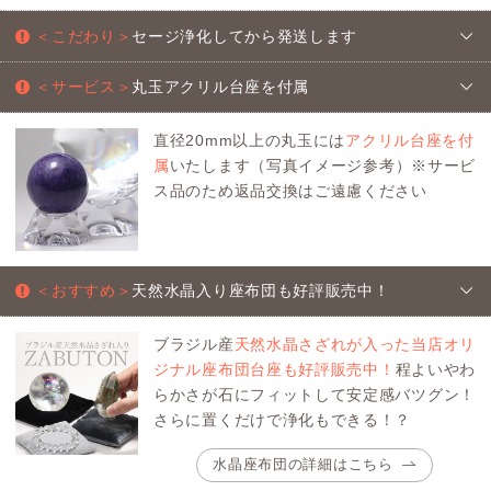
＜こだわり＞
セージ浄化してから発送します
＜サービス＞
丸玉アクリル台座を付属
直径20mm以上の丸玉には
アクリル台座を付
属
いたします（写真イメージ参考）※サービ
ス品のため返品交換はご遠慮ください
＜おすすめ＞
天然水晶入り座布団も好評販売中！
ブラジル産
天然水晶さざれが入った当店オリ
ジナル座布団台座も好評販売中！
程よいやわ
らかさが石にフィットして安定感バツグン！
さらに置くだけで浄化もできる！？
水晶座布団の詳細はこちら