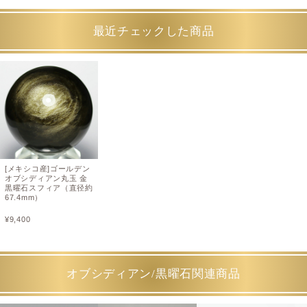
最近チェックした商品
[メキシコ産]ゴールデン
オブシディアン丸玉 金
黒曜石スフィア（直径約
67.4mm）
¥
9,400
オブシディアン/黒曜石関連商品