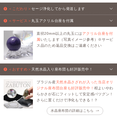
＜こだわり＞
セージ浄化してから発送します
＜サービス＞
丸玉アクリル台座を付属
直径20mm以上の丸玉には
アクリル台座を付
属
いたします（写真イメージ参考）※サービ
ス品のため返品交換はご遠慮ください
＜おすすめ＞
天然水晶入り座布団も好評販売中！
ブラジル産
天然水晶さざれが入った当店オリ
ジナル座布団台座も好評販売中！
程よいやわ
らかさが石にフィットして安定感バツグン！
さらに置くだけで浄化もできる！？
水晶座布団の詳細はこちら