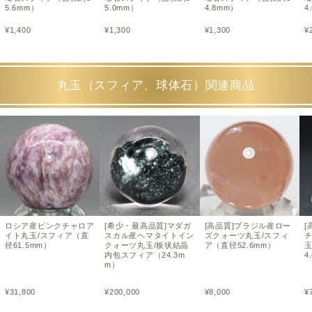
5.6mm）
5.0mm）
4.8mm）
4
¥
1,400
¥
1,300
¥
1,300
¥
丸玉（スフィア、球体石）関連商品
ロシア産ピンクチャロア
[希少・最高品質]マダガ
[高品質]ブラジル産ロー
[
イト丸玉/スフィア（直
スカル産ヘマタイトイン
ズクォーツ丸玉/スフィ
径61.5mm）
クォーツ丸玉/板状結晶
ア（直径52.6mm）
玉
内包スフィア（24.3m
4
m）
¥
31,800
¥
200,000
¥
8,000
¥