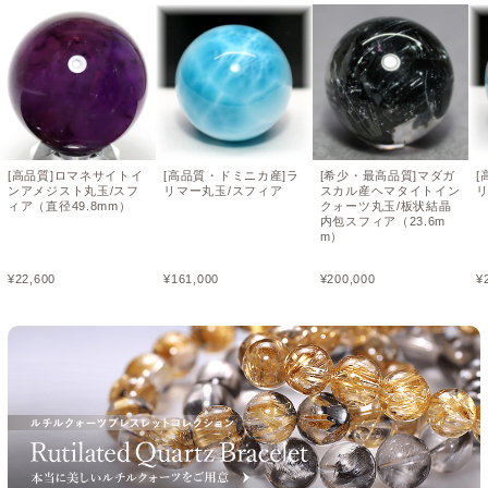
[高品質]ロマネサイトイ
[高品質・ドミニカ産]ラ
[希少・最高品質]マダガ
[
ンアメジスト丸玉/スフ
リマー丸玉/スフィア
スカル産ヘマタイトイン
リ
ィア（直径49.8mm）
クォーツ丸玉/板状結晶
内包スフィア（23.6m
m）
¥
22,600
¥
161,000
¥
200,000
¥