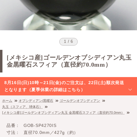
1 / 6
[メキシコ産]ゴールデンオブシディアン丸玉
金黒曜石スフィア（直径約70.0mm）
8月16日(日)10時～21日(金)のご注文は、22日(土)順次発送
となります（夏季休業の詳細はこちら）
ホーム
オブシディアン/黒曜石
ゴールデンオブシディアン
丸玉（スフィア、球体石）
[メキシコ産]ゴールデンオブシディアン丸玉 金黒曜石スフィア（直径約70.0mm）
品番
GOB-SP4270IS
寸法
直径70.0mm／427g（約）