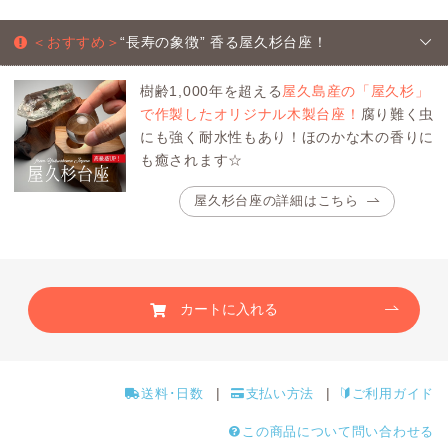
＜おすすめ＞
“長寿の象徴” 香る屋久杉台座！
樹齢1,000年を超える
屋久島産の「屋久杉」
で作製したオリジナル木製台座！
腐り難く虫
にも強く耐水性もあり！ほのかな木の香りに
も癒されます☆
屋久杉台座の詳細はこちら
カートに入れる
送料･日数
支払い方法
ご利用ガイド
この商品について問い合わせる