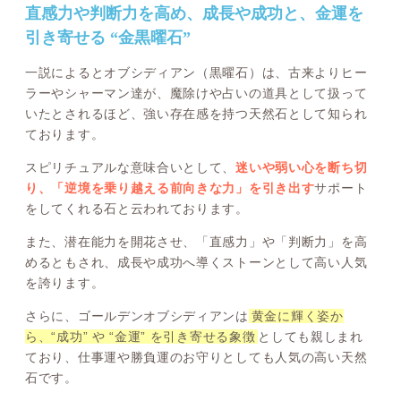
直感力や判断力を高め、成長や成功と、金運を
引き寄せる “金黒曜石”
一説によるとオブシディアン（黒曜石）は、古来よりヒー
ラーやシャーマン達が、魔除けや占いの道具として扱って
いたとされるほど、強い存在感を持つ天然石として知られ
ております。
スピリチュアルな意味合いとして、
迷いや弱い心を断ち切
り、「逆境を乗り越える前向きな力」を引き出す
サポート
をしてくれる石と云われております。
また、潜在能力を開花させ、「直感力」や「判断力」を高
めるともされ、成長や成功へ導くストーンとして高い人気
を誇ります。
さらに、ゴールデンオブシディアンは
黄金に輝く姿か
ら、“成功” や “金運” を引き寄せる象徴
としても親しまれ
ており、仕事運や勝負運のお守りとしても人気の高い天然
石です。