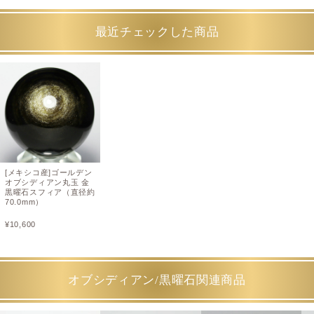
最近チェックした商品
[メキシコ産]ゴールデン
オブシディアン丸玉 金
黒曜石スフィア（直径約
70.0mm）
¥
10,600
オブシディアン/黒曜石関連商品