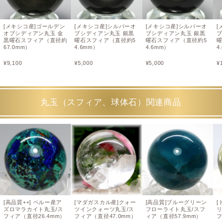
[メキシコ産]ゴールデン
[メキシコ産]シルバーオ
[メキシコ産]シルバーオ
[
オブシディアン丸玉 金
ブシディアン丸玉 銀黒
ブシディアン丸玉 銀黒
黒曜石スフィア（直径約
曜石スフィア（直径約5
曜石スフィア（直径約5
67.0mm）
4.6mm）
4.6mm）
4
¥
9,100
¥
5,000
¥
5,000
¥
丸玉（スフィア、球体石）関連商品
[高品質++] ペルー産ア
[マダガスカル産]クォー
[高品質]ブルーグリーン
[
ズロマラカイト丸玉/ス
ツインクォーツ丸玉/ス
フローライト丸玉/スフ
フィア（直径26.4mm）
フィア（直径47.0mm）
ィア（直径57.9mm）
フ