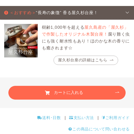
＜おすすめ＞
“長寿の象徴” 香る屋久杉台座！
樹齢1,000年を超える
屋久島産の「屋久杉」
で作製したオリジナル木製台座！
腐り難く虫
にも強く耐水性もあり！ほのかな木の香りに
も癒されます☆
屋久杉台座の詳細はこちら
カートに入れる
送料･日数
支払い方法
ご利用ガイド
この商品について問い合わせる