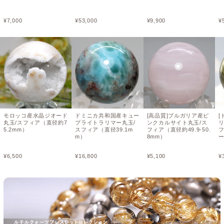
¥
7,000
¥
53,000
¥
9,900
¥
モロッコ産水晶ジオード
ドミニカ共和国産キュー
[高品質]ブルガリア産ピ
[
丸玉/スフィア（直径約7
プライトラリマー丸玉/
ンクカルサイト丸玉/ス
5.2mm）
スフィア（直径39.1m
フィア（直径約49.9-50.
フ
m）
8mm）
¥
6,500
¥
16,800
¥
5,100
¥