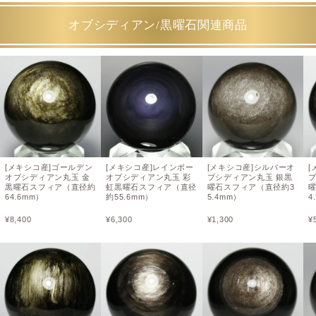
オブシディアン/黒曜石関連商品
[メキシコ産]ゴールデン
[メキシコ産]レインボー
[メキシコ産]シルバーオ
[
オブシディアン丸玉 金
オブシディアン丸玉 彩
ブシディアン丸玉 銀黒
黒曜石スフィア（直径約
虹黒曜石スフィア（直径
曜石スフィア（直径約3
64.6mm）
約55.6mm）
5.4mm）
4
¥
8,400
¥
6,300
¥
1,300
¥