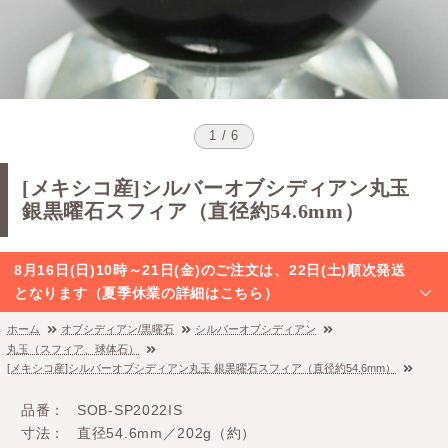
1 / 6
[メキシコ産]シルバーオブシディアン丸玉
銀黒曜石スフィア（直径約54.6mm）
8月16日(日)10時～21日(金)のご注文は、22日(土)順次発送
となります（夏季休業の詳細はこちら）
ホーム
オブシディアン/黒曜石
シルバーオブシディアン
丸玉（スフィア、球体石）
[メキシコ産]シルバーオブシディアン丸玉 銀黒曜石スフィア（直径約54.6mm）
品番
SOB-SP2022IS
寸法
直径54.6mm／202g（約）