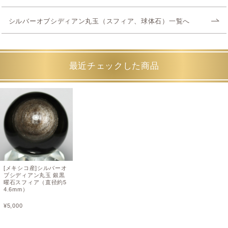
シルバーオブシディアン丸玉（スフィア、球体石）一覧へ
最近チェックした商品
[メキシコ産]シルバーオ
ブシディアン丸玉 銀黒
曜石スフィア（直径約5
4.6mm）
¥
5,000