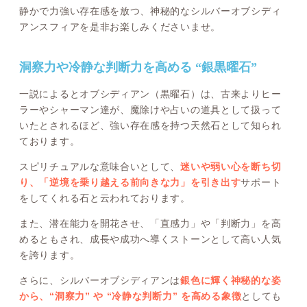
静かで力強い存在感を放つ、神秘的なシルバーオブシディ
アンスフィアを是非お楽しみくださいませ。
洞察力や冷静な判断力を高める “銀黒曜石”
一説によるとオブシディアン（黒曜石）は、古来よりヒー
ラーやシャーマン達が、魔除けや占いの道具として扱って
いたとされるほど、強い存在感を持つ天然石として知られ
ております。
スピリチュアルな意味合いとして、
迷いや弱い心を断ち切
り、「逆境を乗り越える前向きな力」を引き出す
サポート
をしてくれる石と云われております。
また、潜在能力を開花させ、「直感力」や「判断力」を高
めるともされ、成長や成功へ導くストーンとして高い人気
を誇ります。
さらに、シルバーオブシディアンは
銀色に輝く神秘的な姿
から、“洞察力” や “冷静な判断力” を高める象徴
としても