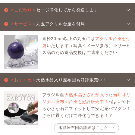
＜こだわり＞
セージ浄化してから発送します
＜サービス＞
丸玉アクリル台座を付属
直径20mm以上の丸玉には
アクリル台座を付
属
いたします（写真イメージ参考）※サービ
ス品のため返品交換はご遠慮ください
＜おすすめ＞
天然水晶入り座布団も好評販売中！
ブラジル産
天然水晶さざれが入った当店オリ
ジナル座布団台座も好評販売中！
程よいやわ
らかさが石にフィットして安定感バツグン！
さらに置くだけで浄化もできる！？
水晶座布団の詳細はこちら