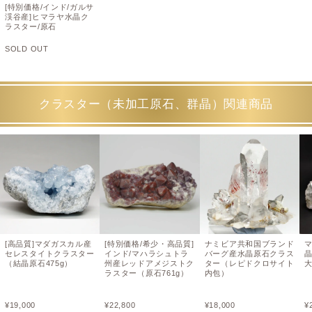
[特別価格/インド/ガルサ
渓谷産]ヒマラヤ水晶ク
ラスター/原石
SOLD OUT
クラスター（未加工原石、群晶）関連商品
[高品質]マダガスカル産
[特別価格/希少・高品質]
ナミビア共和国ブランド
セレスタイトクラスター
インド/マハラシュトラ
バーグ産水晶原石クラス
晶
（結晶原石475g）
州産レッドアメジストク
ター（レピドクロサイト
ラスター（原石761g）
内包）
¥
19,000
¥
22,800
¥
18,000
¥