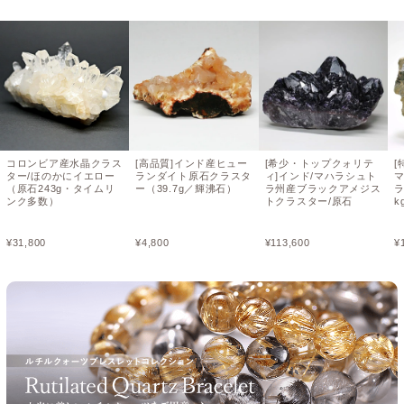
コロンビア産水晶クラス
[高品質]インド産ヒュー
[希少・トップクォリテ
[
ター/ほのかにイエロー
ランダイト原石クラスタ
ィ]インド/マハラシュト
（原石243g・タイムリ
ー（39.7g／輝沸石）
ラ州産ブラックアメジス
ラ
ンク多数）
トクラスター/原石
k
¥
31,800
¥
4,800
¥
113,600
¥