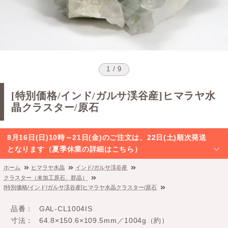
1 / 9
[特別価格/インド/ガルサ渓谷産]ヒマラヤ水
晶クラスター/原石
8月16日(日)10時～21日(金)のご注文は、22日(土)順次発送
となります（夏季休業の詳細はこちら）
ホーム
ヒマラヤ水晶
インド/ガルサ渓谷産
クラスター（未加工原石、群晶）
[特別価格/インド/ガルサ渓谷産]ヒマラヤ水晶クラスター/原石
品番
GAL-CL1004IS
寸法
64.8×150.6×109.5mm／1004g（約）