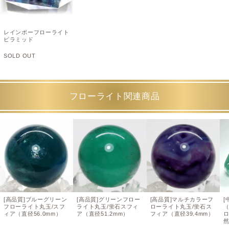
レインボーフローライト
ピラミッド
SOLD OUT
フローライト関連商品
[高品質]ブルーグリーン
[高品質]グリーンフロー
[高品質]マルチカラーフ
[
フローライト丸玉/スフ
ライト丸玉/蛍石スフィ
ローライト丸玉/蛍石ス
ィア（直径56.0mm）
ア（直径51.2mm）
フィア（直径39.4mm）