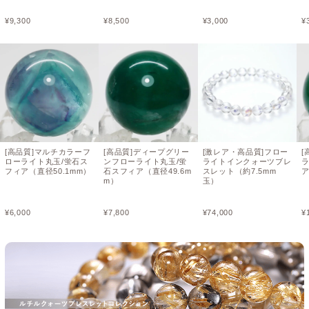
¥
9,300
¥
8,500
¥
3,000
¥
[高品質]マルチカラーフ
[高品質]ディープグリー
[激レア・高品質]フロー
[
ローライト丸玉/蛍石ス
ンフローライト丸玉/蛍
ライトインクォーツブレ
フィア（直径50.1mm）
石スフィア（直径49.6m
スレット（約7.5mm
ア
m）
玉）
¥
6,000
¥
7,800
¥
74,000
¥