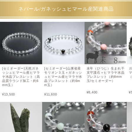
ネパール/ガネッシュヒマール産関連商品
[セミオーダー]天然ガネ
[セミオーダー]山東省産
未年（ひつじ）生まれ干
ッシュヒマール産ヒマラ
モリオン３玉＋ガネッシ
支守護石＋ヒマラヤ水晶
ヤ水晶ブレスレット（高
ュヒマール産ヒマラヤ水
ブレスレット（約8mm
（
品質ラウンド加工・約6
晶ブレスレット（約6m
玉/セミオーダー）
mm玉）
m玉）
¥
8,400
¥
¥
13,500
¥
11,600