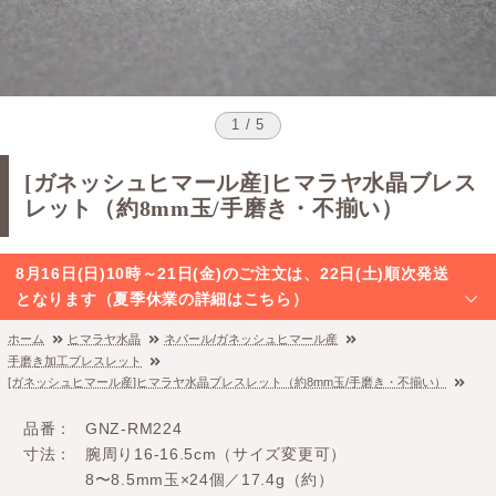
1 / 5
[ガネッシュヒマール産]ヒマラヤ水晶ブレス
レット（約8mm玉/手磨き・不揃い）
8月16日(日)10時～21日(金)のご注文は、22日(土)順次発送
となります（夏季休業の詳細はこちら）
ホーム
ヒマラヤ水晶
ネパール/ガネッシュヒマール産
手磨き加工ブレスレット
[ガネッシュヒマール産]ヒマラヤ水晶ブレスレット（約8mm玉/手磨き・不揃い）
品番
GNZ-RM224
寸法
腕周り16-16.5cm（サイズ変更可）
8〜8.5mm玉×24個／17.4g（約）