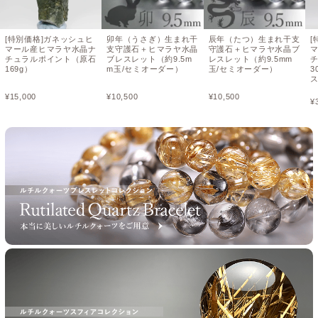
[特別価格]ガネッシュヒ
卯年（うさぎ）生まれ干
辰年（たつ）生まれ干支
[
マール産ヒマラヤ水晶ナ
支守護石＋ヒマラヤ水晶
守護石＋ヒマラヤ水晶ブ
チュラルポイント（原石
ブレスレット（約9.5m
レスレット（約9.5mm
169g）
m玉/セミオーダー）
玉/セミオーダー）
3
¥
15,000
¥
10,500
¥
10,500
¥