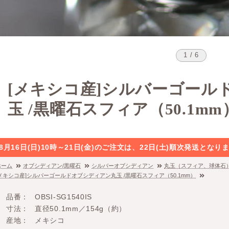
1 / 6
[メキシコ産]シルバーゴール
玉 /黒曜石スフィア（50.1mm
8月16日(日)10時～21日(金)のご注文は、22日(土)順次発送と
ホーム
オブシディアン/黒曜石
シルバーオブシディアン
丸玉（スフィア、球体石
[メキシコ産]シルバーゴールドオブシディアン丸玉 /黒曜石スフィア（50.1mm）
品番
OBSI-SG1540IS
寸法
直径50.1mm／154g（約）
産地
メキシコ