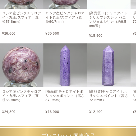
ロシア産ピンクチャロア
ロシア産ピンクチャロア
[高品質++]チャロアイト
[
イト丸玉/スフィア（直
イト丸玉/スフィア（直
シリカブレスレット/エ
径57.8mm）
径60.7mm）
ンジェルシリカ（約9.5
7
mm玉）
¥
26,600
¥
30,500
¥
¥
15,500
ロシア産ピンクチャロア
[高品質]チャロアイトポ
[高品質]チャロアイトポ
[
イト丸玉/スフィア（直
リッシュポイント（高さ
リッシュポイント（高さ
径56.9mm）
87.9mm）
72.5mm）
5
¥
24,800
¥
16,000
¥
12,400
¥
ブレスレット関連商品