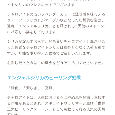
イトシリカのブレスレットでございます。
チャロアイトの淡いラベンダーカラーに透明感を味わえる
クォーツ（シリカ）がマーブル状となった幻想的な姿は、
通称「エンジェルシリカ」とも呼ばれる “天使のストーン”
に相応しい姿をしております。
シリカが淀んでおらず、発色良いチャロアイトと混ざり合
った良質なチャロアイトシリカは意外と少なく入荷も稀で
すが、可能な限り抑えた価格でご紹介いたします。
お探しだった方はこの機会をどうぞご活用くださいませ。
エンジェルシリカのヒーリング効果
「浄化」「安らぎ」「克服」
チャロアイトは、人生における不安や恐れを軽減し克服す
る作用があるとされ、スギライトやラリマーと並び「世界
三大ヒーリングストーン」としても数えられる人気の天然
石です。