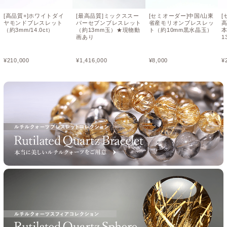
[高品質+]ホワイトダイ
[最高品質]ミックススー
[セミオーダー]中国/山東
[
ヤモンドブレスレット
パーセブンブレスレット
省産モリオンブレスレッ
高
（約3mm/14.0ct）
（約13mm玉）★現物動
ト（約10mm黒水晶玉）
画あり
1
¥
210,000
¥
1,416,000
¥
8,000
¥