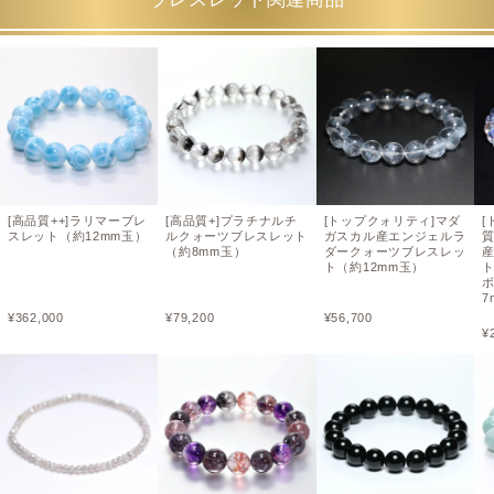
[高品質++]ラリマーブレ
[高品質+]プラチナルチ
[トップクォリティ]マダ
[
スレット（約12mm玉）
ルクォーツブレスレット
ガスカル産エンジェルラ
（約8mm玉）
ダークォーツブレスレッ
ト（約12mm玉）
7
¥
362,000
¥
79,200
¥
56,700
¥