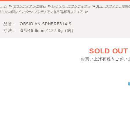
ホーム
オブシディアン/黒曜石
レインボーオブシディアン
丸玉（スフィア、球体
[メキシコ産]レインボーオブシディアン丸玉/黒曜石スフィア
品番
OBSIDIAN-SPHERE314IS
寸法
直径46.9mm／127.8g（約）
SOLD OUT
お買い上げ有難うござい