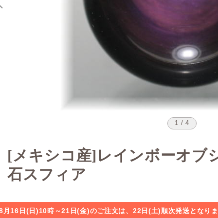
1 / 4
[メキシコ産]レインボーオブ
石スフィア
8月16日(日)10時～21日(金)のご注文は、22日(土)順次発送と