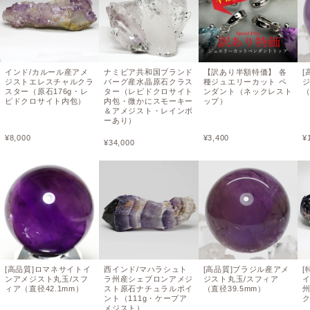
インド/カルール産アメ
ナミビア共和国ブランド
【訳あり半額特価】 各
[
ジストエレスチャルクラ
バーグ産水晶原石クラス
種ジュエリーカット ペ
ジ
スター（原石176g・レ
ター（レピドクロサイト
ンダント（ネックレスト
（
ピドクロサイト内包）
内包・微かにスモーキー
ップ）
＆アメジスト・レインボ
ーあり）
¥
8,000
¥
3,400
¥
¥
34,000
[高品質]ロマネサイトイ
西インド/マハラシュト
[高品質]ブラジル産アメ
[
ンアメジスト丸玉/スフ
ラ州産シェブロンアメジ
ジスト丸玉/スフィア
ィア（直径42.1mm）
スト原石ナチュラルポイ
（直径39.5mm）
ント（111g・ケープア
ク
メジスト）