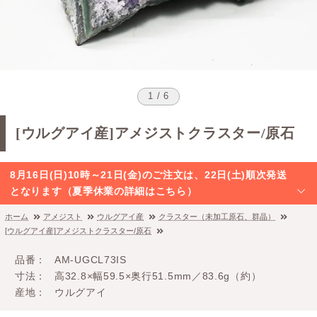
1 / 6
[ウルグアイ産]アメジストクラスター/原石
8月16日(日)10時～21日(金)のご注文は、22日(土)順次発送
となります（夏季休業の詳細はこちら）
ホーム
アメジスト
ウルグアイ産
クラスター（未加工原石、群晶）
[ウルグアイ産]アメジストクラスター/原石
品番
AM-UGCL73IS
寸法
高32.8×幅59.5×奥行51.5mm／83.6g（約）
産地
ウルグアイ