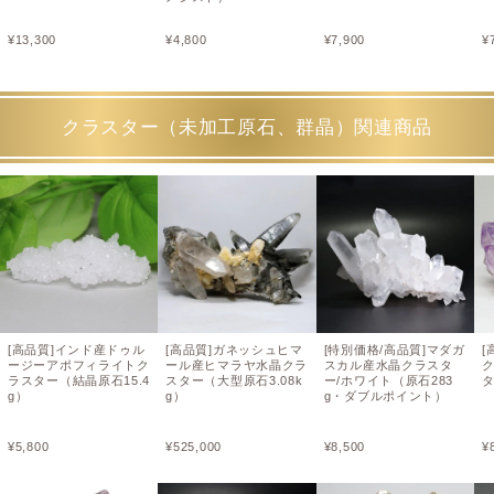
¥
13,300
¥
4,800
¥
7,900
¥
クラスター（未加工原石、群晶）関連商品
[高品質]インド産ドゥル
[高品質]ガネッシュヒマ
[特別価格/高品質]マダガ
[
ージーアポフィライトク
ール産ヒマラヤ水晶クラ
スカル産水晶クラスタ
ラスター（結晶原石15.4
スター（大型原石3.08k
ー/ホワイト（原石283
タ
g）
g）
g・ダブルポイント）
¥
5,800
¥
525,000
¥
8,500
¥