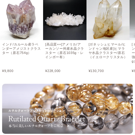
インド/カルール産ラベ
[高品質++]アメリカ/ア
[ガネッシュヒマール/ヒ
[
ンダーアメジストクラス
ーカンソー州産水晶クラ
ンドゥン地区産]ヒマラ
ター（原石754g）
スター（原石1035g・レ
ヤ水晶クラスター/原石
インボー有）
（イエロークリスタル）
強
g
¥
9,800
¥
228,000
¥
130,700
¥