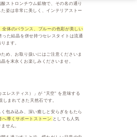
硫酸ストロンチウム鉱物で、その名の通り
した姿は非常に美しく、インテリアストー
、全体のバランス、ブルーの色彩が美しい
整った結晶を併せ持つセレスタイトは流通
おります。
つため、お取り扱いにはご注意くださいま
結晶を末永くお楽しみくださいませ。
カエレスティス）」が “天空” を意味する
親しまれてきた天然石です。
しく包み込み、深い癒しと安らぎをもたら
考へ導くサポートストーン
としても人気
りません。