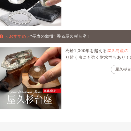
＜おすすめ＞
“長寿の象徴” 香る屋久杉台座！
樹齢1,000年を超える
屋久島産の
り難く虫にも強く耐水性もあり！
屋久杉