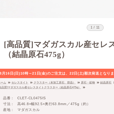
1 / 11
[高品質]マダガスカル産セレ
（結晶原石475g）
8月16日(日)10時～21日(金)のご注文は、22日(土)順次発送と
ホーム
セレスタイト
クラスター（未加工原石、群晶）
原石・鉱物
結晶原石
[高品質]マダガスカル産セレスタイトクラスター（結晶原石475g）
品番
CLET-CL0475IS
寸法
高46.8×幅92.5×奥行63.8mm／475g（約）
産地
マダガスカル