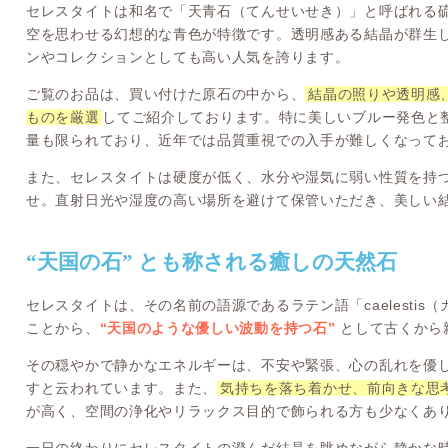
セレスタイトは和名で「天青石（てんせいせき）」と呼ばれる
空を思わせる幻想的な青色が特徴です。透明感ある結晶が群生
ンやコレクションとしても高い人気を誇ります。
ご覧のお品は、買い付けた原石の中から、
結晶の照りや透明感
ものを厳選
してご紹介しております。特に美しいブルー発色と
量も限られており、近年では品質重視での入手が難しくなって
また、セレスタイトは硬度が低く、水分や湿気に弱い性質を持
せ。直射日光や湿度の高い場所を避けて保管いただき、美しい
“天国の石” とも称される癒しの天然石
セレスタイトは、その名前の語源であるラテン語「caelestis（
ことから、
“天国のような優しい波動を持つ石”
として古くから
その穏やかで静かなエネルギーは、不安や緊張、心の乱れを優
すと云われています。また、
気持ちを落ち着かせ、前向きな思
が高く、空間の浄化やリラックス目的で飾られる方も少なくあ