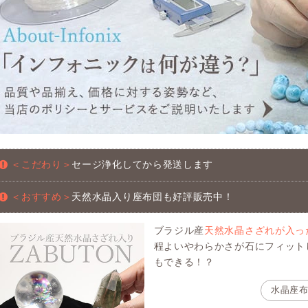
＜こだわり＞
セージ浄化してから発送します
＜おすすめ＞
天然水晶入り座布団も好評販売中！
ブラジル産
天然水晶さざれが入っ
程よいやわらかさが石にフィット
もできる！？
水晶座