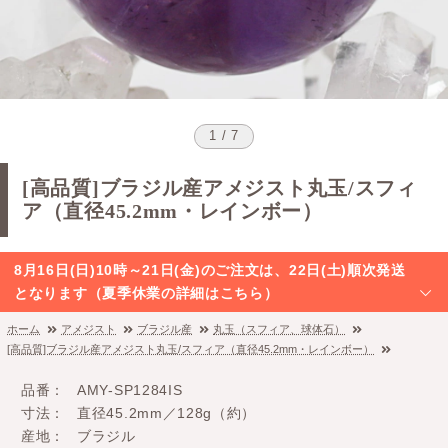
1 / 7
[高品質]ブラジル産アメジスト丸玉/スフィ
ア（直径45.2mm・レインボー）
8月16日(日)10時～21日(金)のご注文は、22日(土)順次発送
となります（夏季休業の詳細はこちら）
ホーム
アメジスト
ブラジル産
丸玉（スフィア、球体石）
[高品質]ブラジル産アメジスト丸玉/スフィア（直径45.2mm・レインボー）
品番
AMY-SP1284IS
寸法
直径45.2mm／128g（約）
産地
ブラジル