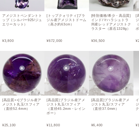
アメジストペンダントト
[トップクォリティ]ブラ
[特別価格/希少・高品質]
[
ップ（シルバー925/ジュ
ジル産アメジストドーム
インド/マハラシュトラ
ジ
エリーカット）
（高さ約63cm）
州産レッドアメジストク
（
ラスター（原石1328g）
¥
3,800
¥
672,000
¥
36,500
¥
[高品質++]ブラジル産ア
[高品質]ブラジル産アメ
[高品質]ブラジル産アメ
メジスト丸玉/スフィア
ジスト丸玉/スフィア
ジスト丸玉/スフィア
（直径52.4mm）
（直径45.2mm・レイン
（直径37.0mm）
ク
ボー）
¥
25,100
¥
11,800
¥
6,400
¥