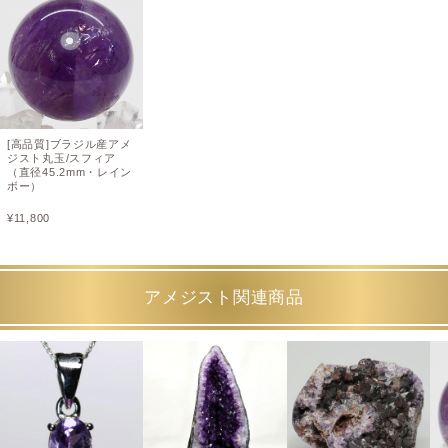
[高品質]ブラジル産アメ
ジスト丸玉/スフィア
（直径45.2mm・レイン
ボー）
¥
11,800
アメジスト関連商品