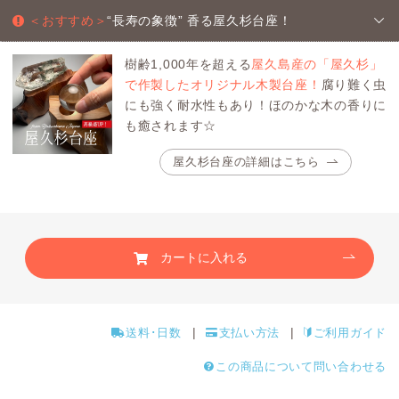
＜おすすめ＞
“長寿の象徴” 香る屋久杉台座！
樹齢1,000年を超える
屋久島産の「屋久杉」
で作製したオリジナル木製台座！
腐り難く虫
にも強く耐水性もあり！ほのかな木の香りに
も癒されます☆
屋久杉台座の詳細はこちら
カートに入れる
送料･日数
支払い方法
ご利用ガイド
この商品について問い合わせる