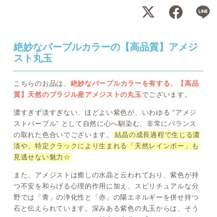
絶妙なパープルカラーの【高品質】アメジ
スト丸玉
こちらのお品は、
絶妙なパープルカラーを有する、【高品
質】天然のブラジル産アメジストの丸玉
でございます。
濃すぎず淡すぎない、ほどよい紫色が、いわゆる “アメジ
ストパープル” として自然に心へ馴染む、非常にバランス
の取れた色合いでございます。
結晶の成長過程で生じる濃
淡や、特定クラックにより生まれる「天然レインボー」も
見逃せない魅力☆
また、アメジストは癒しの水晶と云われており、紫色が持
つ不安を和らげる心理的作用に加え、スピリチュアルな分
野では「青」の浄化性と「赤」の陽エネルギーを併せ持つ
石と伝えられています。深みある紫色の丸玉からは、そう