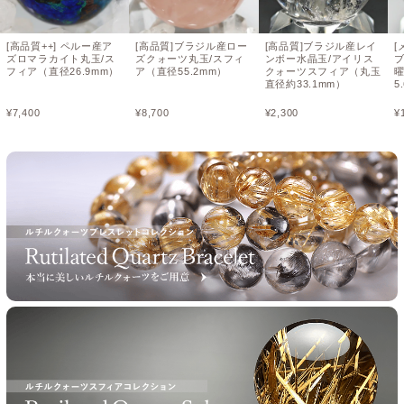
[高品質++] ペルー産ア
[高品質]ブラジル産ロー
[高品質]ブラジル産レイ
[
ズロマラカイト丸玉/ス
ズクォーツ丸玉/スフィ
ンボー水晶玉/アイリス
フィア（直径26.9mm）
ア（直径55.2mm）
クォーツスフィア（丸玉
直径約33.1mm）
5
¥
7,400
¥
8,700
¥
2,300
¥