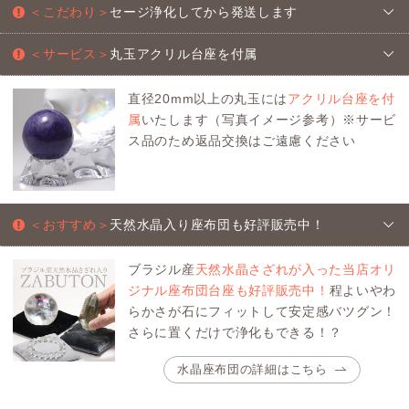
＜こだわり＞
セージ浄化してから発送します
＜サービス＞
丸玉アクリル台座を付属
直径20mm以上の丸玉には
アクリル台座を付
属
いたします（写真イメージ参考）※サービ
ス品のため返品交換はご遠慮ください
＜おすすめ＞
天然水晶入り座布団も好評販売中！
ブラジル産
天然水晶さざれが入った当店オリ
ジナル座布団台座も好評販売中！
程よいやわ
らかさが石にフィットして安定感バツグン！
さらに置くだけで浄化もできる！？
水晶座布団の詳細はこちら