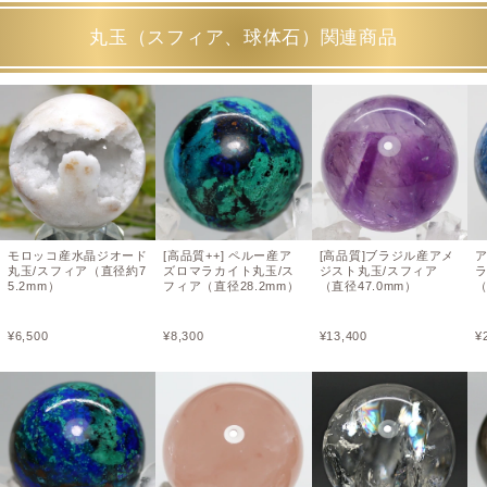
丸玉（スフィア、球体石）関連商品
モロッコ産水晶ジオード
[高品質++] ペルー産ア
[高品質]ブラジル産アメ
丸玉/スフィア（直径約7
ズロマラカイト丸玉/ス
ジスト丸玉/スフィア
ラ
5.2mm）
フィア（直径28.2mm）
（直径47.0mm）
（
¥
6,500
¥
8,300
¥
13,400
¥