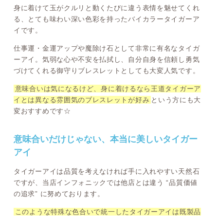
身に着けて玉がクルリと動くたびに違う表情を魅せてくれ
る、とても味わい深い色彩を持ったバイカラータイガーア
イです。
仕事運・金運アップや魔除け石として非常に有名なタイガ
ーアイ。気弱な心や不安を払拭し、自分自身を信頼し勇気
づけてくれる御守りブレスレットとしても大変人気です。
意味合いは気になるけど、身に着けるなら王道タイガーア
イとは異なる雰囲気のブレスレットが好み
という方にも大
変おすすめです☆
意味合いだけじゃない、本当に美しいタイガー
アイ
タイガーアイは品質を考えなければ手に入れやすい天然石
ですが、当店インフォニックでは他店とは違う “品質価値
の追求” に努めております。
このような特殊な色合いで統一したタイガーアイは既製品