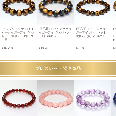
[トップクォリティ]イエ
[高品質++]バイカラータ
[高品質++]イエロータイ
[
ロータイガーアイブレス
イガーアイブレスレット
ガーアイブレスレット/
レット/虎目石（約16m
（約14mm玉）
虎目石（約12.5mm玉）
レ
m玉）
m
¥
16,200
¥
19,300
¥
9,800
¥
ブレスレット関連商品