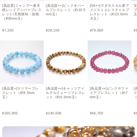
[高品質]ミャンマー産天
[高品質++]ピンクオパー
[3A++]マダガスカル産ア
然レッドアンバーブレス
ルブレスレット（約10.5
メジストエレスチャルブ
ブ
レット/天然琥珀・加熱
mm玉）
レスレット（約13.5mm
（約8mm玉）
大玉）
¥
7,200
¥
28,100
¥
79,000
¥
[高品質+]ラリマーブレ
[高品質++]キャッツアイ
[高品質++]ピンクサファ
[
スレット（約9.5mm
ルチルクォーツブレスレ
イアブレスレット（約7
玉）
ット（約6.5mm玉）
mm玉）
（
¥
160,000
¥
140,000
¥
46,700
¥