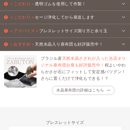
＜こだわり＞
透明ゴムを使用して作製！
＜こだわり＞
セージ浄化してから発送します
＜アドバイス＞
ブレスレットサイズ測り方と余り玉
＜おすすめ＞
天然水晶入り座布団も好評販売中！
ブラジル産
天然水晶さざれが入った当店オリ
ジナル座布団台座も好評販売中！
程よいやわ
らかさが石にフィットして安定感バツグン！
さらに置くだけで浄化もできる！？
水晶座布団の詳細はこちら
ブレスレットサイズ