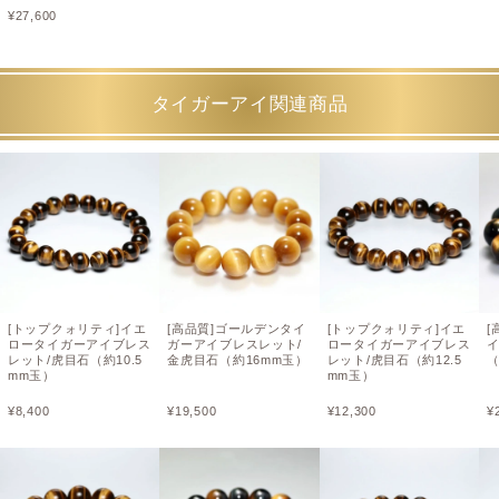
¥
27,600
タイガーアイ関連商品
[トップクォリティ]イエ
[高品質]ゴールデンタイ
[トップクォリティ]イエ
[
ロータイガーアイブレス
ガーアイブレスレット/
ロータイガーアイブレス
レット/虎目石（約10.5
金虎目石（約16mm玉）
レット/虎目石（約12.5
（
mm玉）
mm玉）
¥
8,400
¥
19,500
¥
12,300
¥