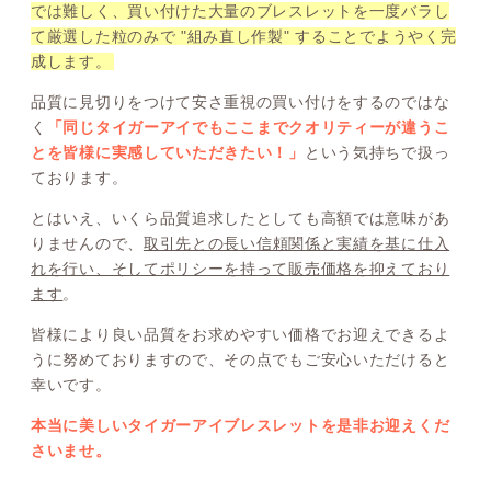
では難しく、買い付けた大量のブレスレットを一度バラし
て厳選した粒のみで "組み直し作製" することでようやく完
成します。
品質に見切りをつけて安さ重視の買い付けをするのではな
く
「同じタイガーアイでもここまでクオリティーが違うこ
とを皆様に実感していただきたい！」
という気持ちで扱っ
ております。
とはいえ、いくら品質追求したとしても高額では意味があ
りませんので、
取引先との長い信頼関係と実績を基に仕入
れを行い、そしてポリシーを持って販売価格を抑えており
ます
。
皆様により良い品質をお求めやすい価格でお迎えできるよ
うに努めておりますので、その点でもご安心いただけると
幸いです。
本当に美しいタイガーアイブレスレットを是非お迎えくだ
さいませ。