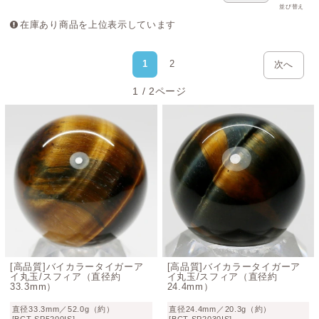
並び替え
和する様子は、家庭や職場における人間関係のバランスを
在庫あり商品を上位表示しています
整え、冷静な判断力を養う象徴としても好まれています。
デスク周りやリビングのインテリアとして、また瞑想の際
1
2
次へ
の手のひらサイズのお守りとして、唯一無二のツートンカ
ラーが描く神秘的な世界をぜひお楽しみください。
1 / 2ページ
[高品質]バイカラータイガーア
[高品質]バイカラータイガーア
イ丸玉/スフィア（直径約
イ丸玉/スフィア（直径約
33.3mm）
24.4mm）
直径33.3mm／52.0g（約）
直径24.4mm／20.3g（約）
[BCT-SP5200IS]
[BCT-SP2030IS]