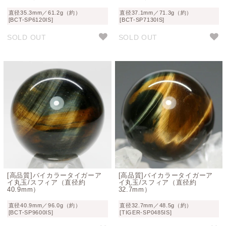
直径35.3mm／61.2g（約）
直径37.1mm／71.3g（約）
[BCT-SP6120IS]
[BCT-SP7130IS]
SOLD OUT
SOLD OUT
[高品質]バイカラータイガーア
[高品質]バイカラータイガーア
イ丸玉/スフィア（直径約
イ丸玉/スフィア（直径約
40.9mm）
32.7mm）
直径40.9mm／96.0g（約）
直径32.7mm／48.5g（約）
[BCT-SP9600IS]
[TIGER-SP0485IS]