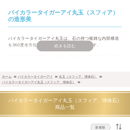
バイカラータイガーアイ丸玉（スフィア）
の造形美
バイカラータイガーアイ丸玉は、石の持つ複雑な内部構造
を360度全方位から鑑賞できる贅沢な形状です。
続きを読む
バイカラータイガーアイとは、イエロータイガーアイ（虎
目石）と、ブルータイガーアイ（ホークスアイ/青虎目石）
の要素を併せ持つ、とても魅力深い石です。
ホーム
バイカラータイガーアイ
丸玉（スフィア、球体石）
磨き上げられた球体表面には、ミックスタイガーアイ特有
バイカラータイガーアイ丸玉（スフィア、球体石）
の多色性がパノラマのように広がり、見る角度によって移
り変わる表情をお楽しみいただけます。
バイカラータイガーアイ丸玉（スフィア、球体石）
当店インフォニックでは、
表面の欠けや歪みが少なく、鏡
商品一覧
面のような光沢を放つお品を厳選
してご紹介しておりま
す。
和名の「混虎眼石」が示す通り、相反する性質の色彩が調
新着順