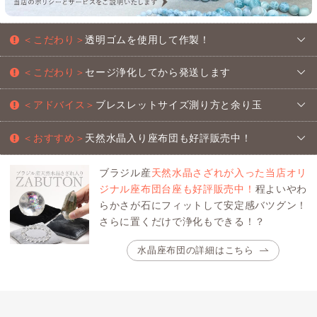
＜こだわり＞
透明ゴムを使用して作製！
＜こだわり＞
セージ浄化してから発送します
＜アドバイス＞
ブレスレットサイズ測り方と余り玉
＜おすすめ＞
天然水晶入り座布団も好評販売中！
ブラジル産
天然水晶さざれが入った当店オリ
ジナル座布団台座も好評販売中！
程よいやわ
らかさが石にフィットして安定感バツグン！
さらに置くだけで浄化もできる！？
水晶座布団の詳細はこちら