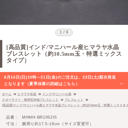
1 / 9
[高品質]インド/マニハール産ヒマラヤ水晶
ブレスレット（約10.5mm玉・特選ミックス
タイプ）
8月16日(日)10時～21日(金)のご注文は、22日(土)順次発送
となります（夏季休業の詳細はこちら）
ホーム
ヒマラヤ水晶
インド/マニハール産
クローライト・角閃石内包ブレスレット
ブレスレット
[高品質]インド/マニハール産ヒマラヤ水晶ブレスレット（約10.5mm玉・特選ミックスタ
品番
MHMH-BR1052IS
寸法
腕周り約17.5-18cm（サイズ変更可）