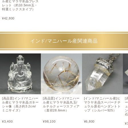
ル産ヒマラヤ水晶ブレス
レット（約10.5mm玉・
特選ミックスタイプ）
¥
42,800
インド/マニハール産関連商品
[高品質]インド/マニハー
[高品質]インド/マニハー
[インド/マニハール産]ヒ
[
ル産ヒマラヤ水晶ガネー
ル産ヒマラヤ水晶丸玉/
マラヤ水晶スーパーナチ
シャ像（高さ約3.2cm/
ルチルクォーツスフィア
ュラル原石ペンダントト
ミニサイズ）
（直径28.6mm）
ップ（シルバー925）
¥
3,400
¥
98,100
¥
6,800
¥