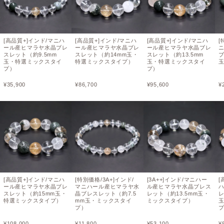
[高品質+]インド/マニハ
[高品質+]インド/マニハ
[高品質+]インド/マニハ
[
ール産ヒマラヤ水晶ブレ
ール産ヒマラヤ水晶ブレ
ール産ヒマラヤ水晶ブレ
スレット（約9.5mm
スレット（約14mm玉・
スレット（約13.5mm
ブ
玉・特選ミックスタイ
特選ミックスタイプ）
玉・特選ミックスタイ
プ）
プ）
¥
35,900
¥
86,700
¥
95,600
¥
[高品質+]インド/マニハ
[特別価格/3A+]インド/
[3A++]インド/マニハー
[
ール産ヒマラヤ水晶ブレ
マニハール産ヒマラヤ水
ル産ヒマラヤ水晶ブレス
スレット（約15mm玉・
晶ブレスレット（約7.5
レット（約13.5mm玉・
レ
特選ミックスタイプ）
mm玉・ミックスタイ
ミックスタイプ）
プ）
¥
108,000
¥
11,800
¥
53,100
¥