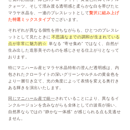
クォーツ、そして澄み渡る透明感と柔らかな白を帯びたヒ
マラヤ水晶を、一連のブレスレットとして
贅沢に組み上げ
た特選ミックスタイプ
でございます。
それぞれが異なる個性を持ちながらも、ひとつのブレスレ
ットとして見たときに
不思議なまでの調和が生まれている
点が非常に魅力的☆
単なる “寄せ集め” ではなく、自然が
生み出した造形美そのものを感じさせる仕上がりとなって
おります。
特にマニハール産ヒマラヤ水晶特有の澄んだ透明感は、内
包されたクローライトの深いグリーンやルチルの黄金色を
より一層引き立て、光の角度によって表情を変える奥行き
ある輝きを演出いたします。
同じマニハール産で統一
されていることにより、異なるイ
ンクルージョンを含みながらも全体としての波長が揃い、
自然界ならではの “静かな一体感” が感じられる点も見逃せ
ません。