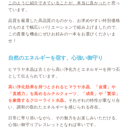
このように紹介できていることが、本当に良かった
と思っ
ています。
品質を厳選した高品質のものから、お求めやすい特別価格
のものまで幅広いバリエーションで組み上げましたので、
この貴重な機会にぜひお好みの一本をお選びくださいま
せ！
自然のエネルギーを宿す、心強い御守り
ヒマラヤ水晶は古くから高い浄化力とエネルギーを持つ石
として伝えられています。
高い浄化効果を持つとされるヒマラヤ水晶
、
「金運」や
「直感力」を高めるルチルクォーツ
、
「成長」や「繁栄」
を象徴するクローライト水晶。
それぞれの特性が重なり合
い、調和の取れたエネルギーを感じられる存在。
日常に寄り添いながら、その魅力をお楽しみいただける、
心強い御守りブレスレットとなれば幸いです。