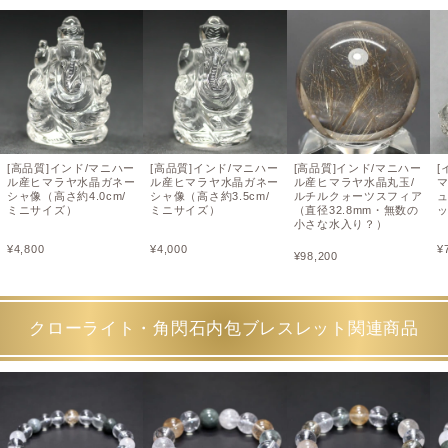
[高品質]インド/マニハー
[高品質]インド/マニハー
[高品質]インド/マニハー
[
ル産ヒマラヤ水晶ガネー
ル産ヒマラヤ水晶ガネー
ル産ヒマラヤ水晶丸玉/
シャ像（高さ約4.0cm/
シャ像（高さ約3.5cm/
ルチルクォーツスフィア
ミニサイズ）
ミニサイズ）
（直径32.8mm・無数の
ッ
小さな水入り？）
¥
4,800
¥
4,000
¥
¥
98,200
クローライト・角閃石内包ブレスレット関連商品