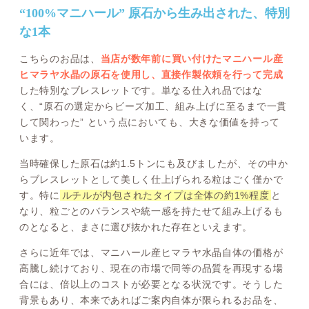
“100%マニハール” 原石から生み出された、特別
な1本
こちらのお品は、
当店が数年前に買い付けたマニハール産
ヒマラヤ水晶の原石を使用し、直接作製依頼を行って完成
した特別なブレスレットです。単なる仕入れ品ではな
く、“原石の選定からビーズ加工、組み上げに至るまで一貫
して関わった” という点においても、大きな価値を持って
います。
当時確保した原石は約1.5トンにも及びましたが、その中か
らブレスレットとして美しく仕上げられる粒はごく僅かで
す。特に
ルチルが内包されたタイプは全体の約1%程度
と
なり、粒ごとのバランスや統一感を持たせて組み上げるも
のとなると、まさに選び抜かれた存在といえます。
さらに近年では、マニハール産ヒマラヤ水晶自体の価格が
高騰し続けており、現在の市場で同等の品質を再現する場
合には、倍以上のコストが必要となる状況です。そうした
背景もあり、本来であればご案内自体が限られるお品を、