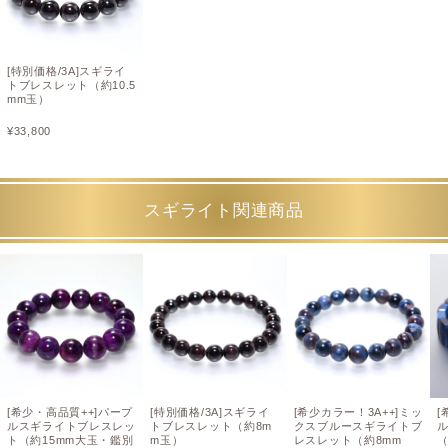
[特別価格/3A]スギライ
トブレスレット（約10.5
mm玉）
¥
33,800
スギライト関連商品
[希少・高品質++]パープ
[特別価格/3A]スギライ
[希少カラー！3A++]ミッ
[
ルスギライトブレスレッ
トブレスレット（約8m
クスブルースギライトブ
ト（約15mm大玉・鑑別
m玉）
レスレット（約8mm
（