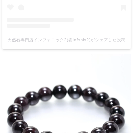
天然石専門店インフォニック2(@infonix2)がシェアした投稿