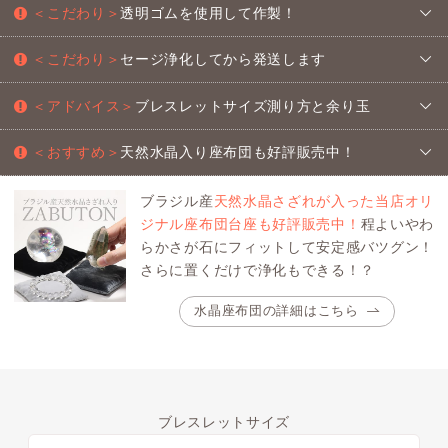
＜こだわり＞
透明ゴムを使用して作製！
＜こだわり＞
セージ浄化してから発送します
＜アドバイス＞
ブレスレットサイズ測り方と余り玉
＜おすすめ＞
天然水晶入り座布団も好評販売中！
ブラジル産
天然水晶さざれが入った当店オリ
ジナル座布団台座も好評販売中！
程よいやわ
らかさが石にフィットして安定感バツグン！
さらに置くだけで浄化もできる！？
水晶座布団の詳細はこちら
ブレスレットサイズ