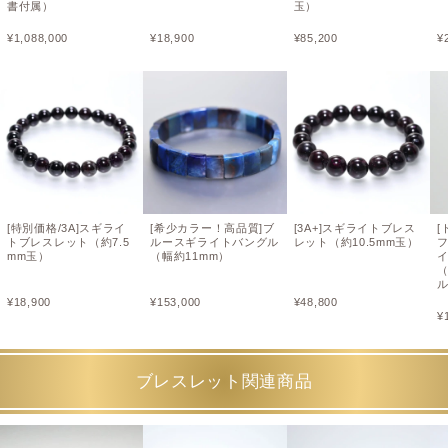
書付属）
玉）
¥
1,088,000
¥
18,900
¥
85,200
¥
[特別価格/3A]スギライ
[希少カラー！高品質]ブ
[3A+]スギライトブレス
[
トブレスレット（約7.5
ルースギライトバングル
レット（約10.5mm玉）
mm玉）
（幅約11mm）
（
¥
18,900
¥
153,000
¥
48,800
¥
ブレスレット関連商品