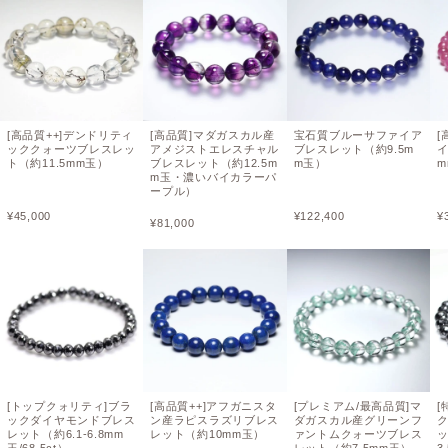
[高品質++]デンドリティ
[高品質]マダガスカル産
宝石質ブルーサファイア
[
ッククォーツブレスレッ
アメジストエレスチャル
ブレスレット（約9.5m
ト（約11.5mm玉）
ブレスレット（約12.5m
m玉）
m
m玉・濃いバイカラーパ
ープル）
¥
45,000
¥
122,400
¥
¥
81,000
[トップクォリティ]ブラ
[高品質++]アフガニスタ
[プレミアム/最高品質]マ
[
ックダイヤモンドブレス
ン産ラピスラズリブレス
ダガスカル産グリーンフ
レット（約6.1-6.8mm
レット（約10mm玉）
ァントムクォーツブレス
ッ
玉/68.5ct）
レット（約7.5mm玉）
3