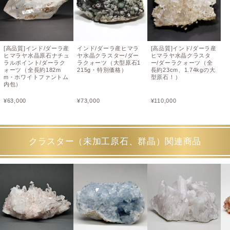
[高品質]インド/ダーラ産
インド/ダーラ産ヒマラ
[高品質]インド/ダーラ産
ヒマラヤ水晶原石ナチュ
ヤ水晶クラスター/ダー
ヒマラヤ水晶クラスタ
ラルポイント/ダーラク
ラクォーツ（大型原石1
ー/ダーラクォーツ（全
ォーツ（全長約182m
215g・特別価格）
長約23cm、1.74kgの大
m・ホワイトファントム
型原石！）
内包）
¥
63,000
¥
73,000
¥
110,000
クラスター（未加工原石、群晶）関連商品