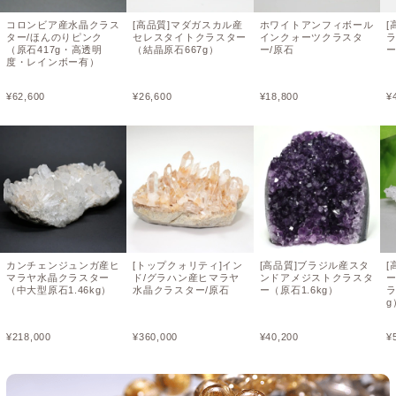
コロンビア産水晶クラス
[高品質]マダガスカル産
ホワイトアンフィボール
[
ター/ほんのりピンク
セレスタイトクラスター
インクォーツクラスタ
（原石417g・高透明
（結晶原石667g）
ー/原石
ー
度・レインボー有）
¥
62,600
¥
26,600
¥
18,800
¥
カンチェンジュンガ産ヒ
[トップクォリティ]イン
[高品質]ブラジル産スタ
[
マラヤ水晶クラスター
ド/グラハン産ヒマラヤ
ンドアメジストクラスタ
（中大型原石1.46kg）
水晶クラスター/原石
ー（原石1.6kg）
ラ
g
¥
218,000
¥
360,000
¥
40,200
¥