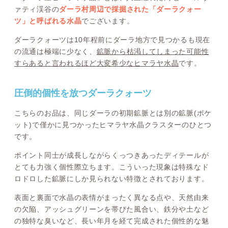
ァティ渓谷の
ダーラ村周辺で採掘された「ダーラクォー
ツ」と呼ばれる水晶
でございます。
ダーラクォーツは10年程前にダーラ地方で見つかるも現在
の流通は極端に少なく、
鉱脈から枯渇してしまった可能性
すらあると言われるほど大変希少なヒマラヤ水晶
です。
圧倒的個性を放つダーラクォーツ
こちらのお品は、同じダーラの初期鉱脈とは別の鉱脈(ポケ
ット)で僅かに見つかったヒマラヤ水晶クラスターのひとつ
です。
ポイント同士が成長しながらくっつきあったディテールが
とても力強く個性際立ちます。こういった現象は特殊なド
ロドロした鉱脈にしか見られない特徴とされております。
表面と裏面で水晶の表情がまったく異なる点や、天然由来
の欠陥、アッシュグリーンを帯びた風合い、鉄分や土など
の独特な臭いなど、長い年月を経て完成された個性的な魅