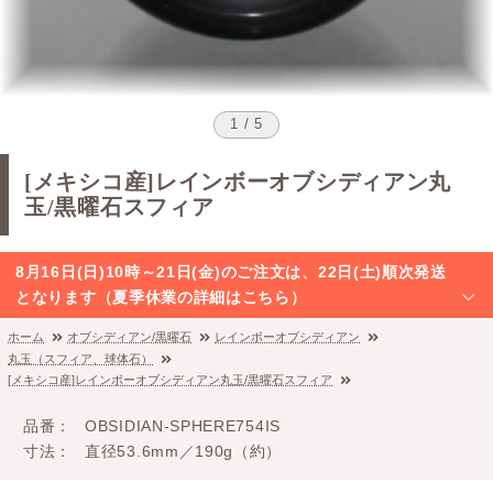
1 / 5
[メキシコ産]レインボーオブシディアン丸
玉/黒曜石スフィア
8月16日(日)10時～21日(金)のご注文は、22日(土)順次発送
となります（夏季休業の詳細はこちら）
ホーム
オブシディアン/黒曜石
レインボーオブシディアン
丸玉（スフィア、球体石）
[メキシコ産]レインボーオブシディアン丸玉/黒曜石スフィア
品番
OBSIDIAN-SPHERE754IS
寸法
直径53.6mm／190g（約）