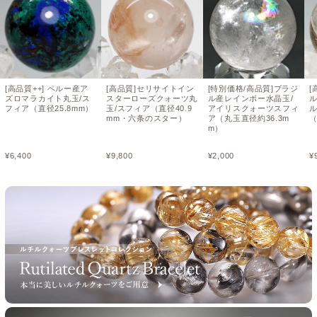
[高品質++] ペルー産ア
[高品質]セリサイトイン
[特別価格/高品質]ブラジ
[
ズロマラカイト丸玉/ス
スターローズクォーツ丸
ル産レインボー水晶玉/
フィア（直径25.8mm）
玉/スフィア（直径40.9
アイリスクォーツスフィ
mm・六条のスター）
ア（丸玉直径約36.3m
（
m）
¥
6,400
¥
9,800
¥
2,000
¥