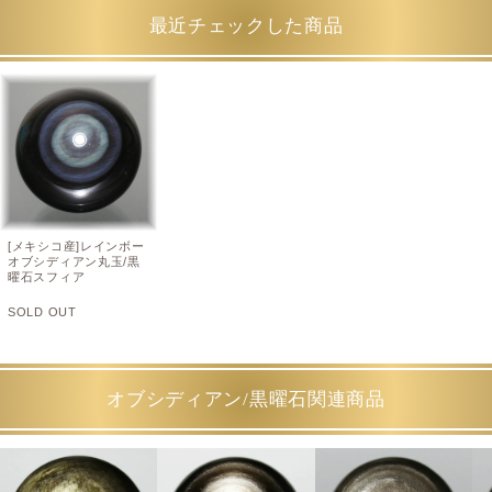
最近チェックした商品
[メキシコ産]レインボー
オブシディアン丸玉/黒
曜石スフィア
SOLD OUT
オブシディアン/黒曜石関連商品