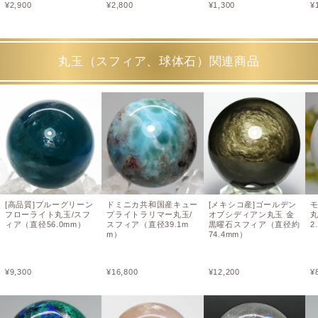
¥
2,900
¥
2,800
¥
1,300
¥
丸玉（スフィア、球体石）関連商品
[高品質]ブルーグリーン
ドミニカ共和国産キュー
[メキシコ産]ゴールデン
フローライト丸玉/スフ
プライトラリマー丸玉/
オブシディアン丸玉 金
丸
ィア（直径56.0mm）
スフィア（直径39.1m
黒曜石スフィア（直径約
2
m）
74.4mm）
¥
9,300
¥
16,800
¥
12,200
¥