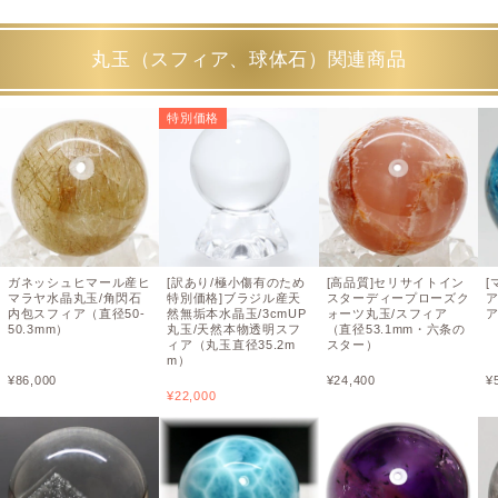
丸玉（スフィア、球体石）関連商品
特別価格
ガネッシュヒマール産ヒ
[訳あり/極小傷有のため
[高品質]セリサイトイン
[
マラヤ水晶丸玉/角閃石
特別価格]ブラジル産天
スターディープローズク
内包スフィア（直径50-
然無垢本水晶玉/3cmUP
ォーツ丸玉/スフィア
ア
50.3mm）
丸玉/天然本物透明スフ
（直径53.1mm・六条の
ィア（丸玉直径35.2m
スター）
m）
¥
86,000
¥
24,400
¥
¥
22,000