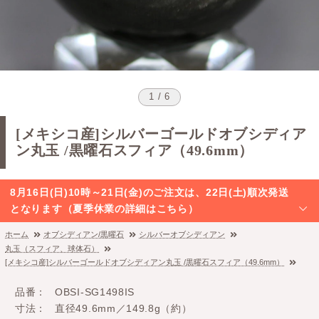
1 / 6
[メキシコ産]シルバーゴールドオブシディア
ン丸玉 /黒曜石スフィア（49.6mm）
8月16日(日)10時～21日(金)のご注文は、22日(土)順次発送
となります（夏季休業の詳細はこちら）
ホーム
オブシディアン/黒曜石
シルバーオブシディアン
丸玉（スフィア、球体石）
[メキシコ産]シルバーゴールドオブシディアン丸玉 /黒曜石スフィア（49.6mm）
品番
OBSI-SG1498IS
寸法
直径49.6mm／149.8g（約）