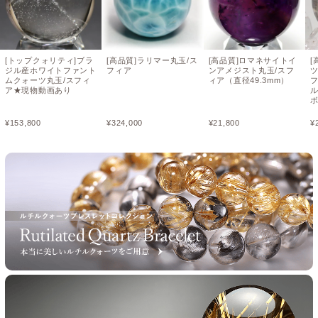
[トップクォリティ]ブラ
[高品質]ラリマー丸玉/ス
[高品質]ロマネサイトイ
[
ジル産ホワイトファント
フィア
ンアメジスト丸玉/スフ
ムクォーツ丸玉/スフィ
ィア（直径49.3mm）
フ
ア★現物動画あり
¥
153,800
¥
324,000
¥
21,800
¥