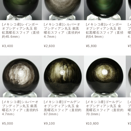
[メキシコ産]レインボー
[メキシコ産]シルバーオ
[メキシコ産]レインボー
[
オブシディアン丸玉 彩
ブシディアン丸玉 銀黒
オブシディアン丸玉 彩
虹黒曜石スフィア（直径
曜石スフィア（直径約4
虹黒曜石スフィア（直径
約45.6mm）
4.7mm）
約54.9mm）
4
¥
3,400
¥
2,600
¥
5,800
¥
[メキシコ産]シルバーオ
[メキシコ産]ゴールデン
[メキシコ産]ゴールデン
[
ブシディアン丸玉 銀黒
オブシディアン丸玉 金
オブシディアン丸玉 金
曜石スフィア（直径約5
黒曜石スフィア（直径約
黒曜石スフィア（直径約
4.7mm）
67.0mm）
70.0mm）
5
¥
5,000
¥
9,100
¥
10,600
¥