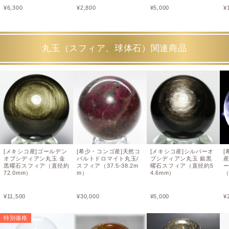
¥
6,300
¥
2,800
¥
5,000
¥
丸玉（スフィア、球体石）関連商品
[メキシコ産]ゴールデン
[希少・コンゴ産]天然コ
[メキシコ産]シルバーオ
[
オブシディアン丸玉 金
バルトドロマイト丸玉/
ブシディアン丸玉 銀黒
黒曜石スフィア（直径約
スフィア（37.5-38.2m
曜石スフィア（直径約5
72.0mm）
m）
4.6mm）
（
¥
11,500
¥
30,000
¥
5,000
¥
特別価格