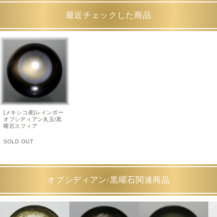
最近チェックした商品
[メキシコ産]レインボー
オブシディアン丸玉/黒
曜石スフィア
SOLD OUT
オブシディアン/黒曜石関連商品