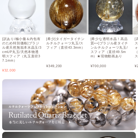
[訳あり/極小傷＆内包有
[希少]タイガータイチン
[希少な透明水晶！高品
[
のため特別価格]ブラジ
ルチルクォーツ丸玉/ス
質++]ブラジル産タイチ
ル産天然無垢本水晶玉/3
フィア（直径43.3mm）
ンルチルクォーツ丸玉/
ォ
cmUP丸玉/天然本物透
スフィア（直径49.5m
（
明スフィア（丸玉直径3
m）★現物動画あり
7.1mm）
¥
349,200
¥
700,000
¥
¥
32,000