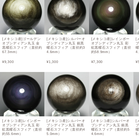
[メキシコ産]ゴールデン
[メキシコ産]シルバーオ
[メキシコ産]レインボー
[
オブシディアン丸玉 金
ブシディアン丸玉 銀黒
オブシディアン丸玉 彩
黒曜石スフィア（直径約
曜石スフィア（直径約3
虹黒曜石スフィア（直径
67.3mm）
4.6mm）
約58.9mm）
4
¥
9,300
¥
1,300
¥
7,300
¥
[メキシコ産]レインボー
[メキシコ産]シルバーオ
[メキシコ産]シルバーオ
[
オブシディアン丸玉 彩
ブシディアン丸玉 銀黒
ブシディアン丸玉 銀黒
虹黒曜石スフィア（直径
曜石スフィア（直径約4
曜石スフィア（直径約5
約55.6mm）
5.0mm）
4.6mm）
5