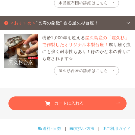
水晶座布団の詳細はこちら
＜おすすめ＞
“長寿の象徴” 香る屋久杉台座！
樹齢1,000年を超える
屋久島産の「屋久杉」
で作製したオリジナル木製台座！
腐り難く虫
にも強く耐水性もあり！ほのかな木の香りに
も癒されます☆
屋久杉台座の詳細はこちら
カートに入れる
送料･日数
支払い方法
ご利用ガイド