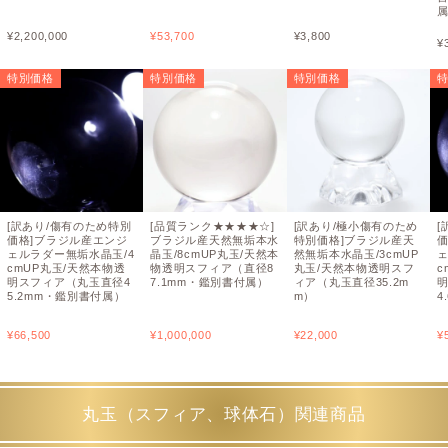
¥
2,200,000
¥
53,700
¥
3,800
¥
特別価格
特別価格
特別価格
[訳あり/傷有のため特別
[品質ランク★★★★☆]
[訳あり/極小傷有のため
[
価格]ブラジル産エンジ
ブラジル産天然無垢本水
特別価格]ブラジル産天
ェルラダー無垢水晶玉/4
晶玉/8cmUP丸玉/天然本
然無垢本水晶玉/3cmUP
ェ
cmUP丸玉/天然本物透
物透明スフィア（直径8
丸玉/天然本物透明スフ
c
明スフィア（丸玉直径4
7.1mm・鑑別書付属）
ィア（丸玉直径35.2m
5.2mm・鑑別書付属）
m）
4
¥
66,500
¥
1,000,000
¥
22,000
¥
丸玉（スフィア、球体石）関連商品