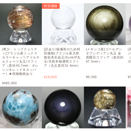
特別価格
[希少・トップクォリテ
[訳あり/線傷有のため特
[メキシコ産]ゴールデン
[
ィ]ブラジル産ミックス
別価格]ブラジル産天然
オブシディアン丸玉 金
ジ
カラーキャッツアイルチ
無垢本水晶玉/3cmUP丸
黒曜石スフィア（直径約
（
ルクォーツ丸玉/スフィ
玉/天然本物透明スフィ
67.3mm）
ア（直径40.7mm・オレ
ア（丸玉直径31.4mm）
ンジ＆レッド＆カッパ
ー）★現物動画あり
¥
18,000
¥
9,300
¥
¥
680,000