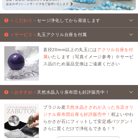
＜こだわり＞
セージ浄化してから発送します
＜サービス＞
丸玉アクリル台座を付属
直径20mm以上の丸玉には
アクリル台座を付
属
いたします（写真イメージ参考）※サービ
ス品のため返品交換はご遠慮ください
＜おすすめ＞
天然水晶入り座布団も好評販売中！
ブラジル産
天然水晶さざれが入った当店オリ
ジナル座布団台座も好評販売中！
程よいやわ
らかさが石にフィットして安定感バツグン！
さらに置くだけで浄化もできる！？