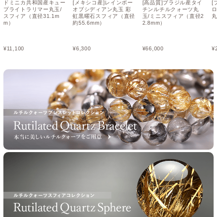
ドミニカ共和国産キュー
[メキシコ産]レインボー
[高品質]ブラジル産タイ
[
プライトラリマー丸玉/
オブシディアン丸玉 彩
チンルチルクォーツ丸
スフィア（直径31.1m
虹黒曜石スフィア（直径
玉/ミニスフィア（直径2
丸
m）
約55.6mm）
2.8mm）
¥
11,100
¥
6,300
¥
66,000
¥