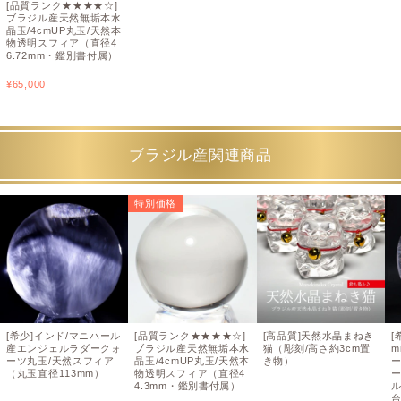
[品質ランク★★★★☆]
ブラジル産天然無垢本水
晶玉/4cmUP丸玉/天然本
物透明スフィア（直径4
6.72mm・鑑別書付属）
¥
65,000
ブラジル産関連商品
特別価格
[希少]インド/マニハール
[品質ランク★★★★☆]
[高品質]天然水晶まねき
[
産エンジェルラダークォ
ブラジル産天然無垢本水
猫（彫刻/高さ約3cm置
m
ーツ丸玉/天然スフィア
晶玉/4cmUP丸玉/天然本
き物）
（丸玉直径113mm）
物透明スフィア（直径4
4.3mm・鑑別書付属）