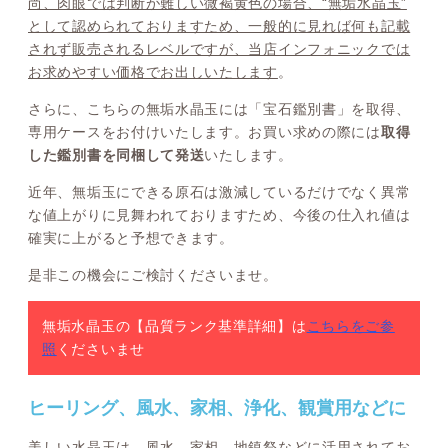
尚、肉眼では判断が難しい微褐黄色の場合、“無垢水晶玉”
として認められておりますため、一般的に見れば何も記載
されず販売されるレベルですが、当店インフォニックでは
お求めやすい価格でお出しいたします
。
さらに、こちらの無垢水晶玉には「宝石鑑別書」を取得、
専用ケースをお付けいたします。お買い求めの際には
取得
した鑑別書を同梱して発送
いたします。
近年、無垢玉にできる原石は激減しているだけでなく異常
な値上がりに見舞われておりますため、今後の仕入れ値は
確実に上がると予想できます。
是非この機会にご検討くださいませ。
無垢水晶玉の【品質ランク基準詳細】は
こちらをご参
照
くださいませ
ヒーリング、風水、家相、浄化、観賞用などに
美しい水晶玉は、風水、家相、地鎮祭などに活用されてお