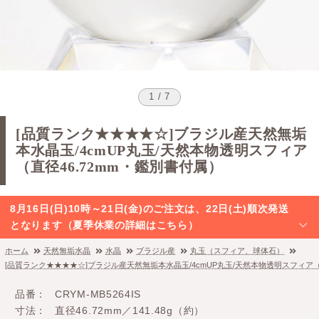
1 / 7
[品質ランク★★★★☆]ブラジル産天然無垢
本水晶玉/4cmUP丸玉/天然本物透明スフィア
（直径46.72mm・鑑別書付属）
8月16日(日)10時～21日(金)のご注文は、22日(土)順次発送
となります（夏季休業の詳細はこちら）
ホーム
天然無垢水晶
水晶
ブラジル産
丸玉（スフィア、球体石）
[品質ランク★★★★☆]ブラジル産天然無垢本水晶玉/4cmUP丸玉/天然本物透明スフィア（
品番
CRYM-MB5264IS
寸法
直径46.72mm／141.48g（約）