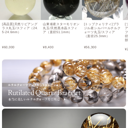
[高品質]天然リビアング
山東省産スターモリオン
[トップクォリティ]ブラ
[
ラス丸玉/スフィア（24.
丸玉/天然黒水晶スフィ
ジル産シルバールチルク
5-24.6mm）
ア（直径51.1mm）
ォーツ丸玉/スフィア
（直径25.3mm）
径
¥
60,000
¥
8,400
¥
56,300
¥