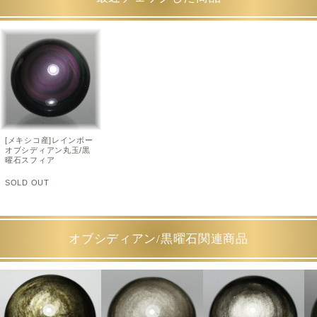
[メキシコ産]レインボー
オブシディアン丸玉/黒
曜石スフィア
SOLD OUT
オブシディアン/黒曜石関連商品