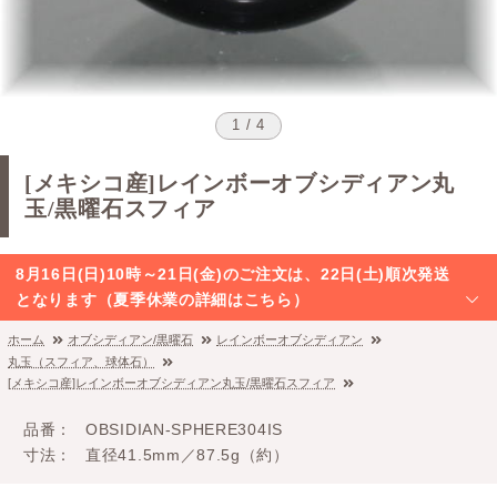
1 / 4
[メキシコ産]レインボーオブシディアン丸
玉/黒曜石スフィア
8月16日(日)10時～21日(金)のご注文は、22日(土)順次発送
となります（夏季休業の詳細はこちら）
ホーム
オブシディアン/黒曜石
レインボーオブシディアン
丸玉（スフィア、球体石）
[メキシコ産]レインボーオブシディアン丸玉/黒曜石スフィア
品番
OBSIDIAN-SPHERE304IS
寸法
直径41.5mm／87.5g（約）