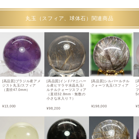
丸玉（スフィア、球体石）関連商品
[高品質]ブラジル産アメ
[高品質]インド/マニハー
[高品質]シルバールチル
[
ジスト丸玉/スフィア
ル産ヒマラヤ水晶丸玉/
クォーツ丸玉/スフィア
（直径47.0mm）
ルチルクォーツスフィア
フ
（直径32.8mm・無数の
5
小さな水入り？）
¥
13,000
¥
198,000
¥
¥
98,200