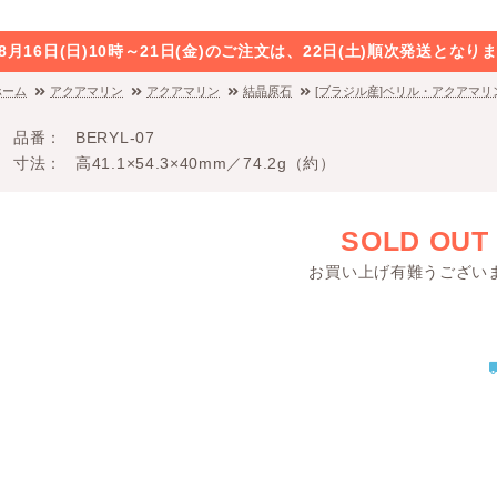
8月16日(日)10時～21日(金)のご注文は、22日(土)順次発送と
ホーム
アクアマリン
アクアマリン
結晶原石
[ブラジル産]ベリル・アクアマリ
品番
BERYL-07
寸法
高41.1×54.3×40mm／74.2g（約）
SOLD OUT
お買い上げ有難うござい