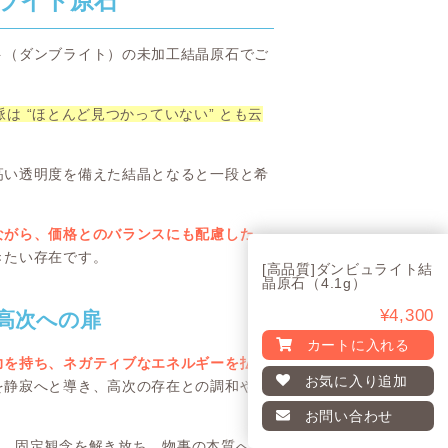
ライト原石
ト（ダンブライト）の未加工結晶原石でご
は “ほとんど見つかっていない” とも云
高い透明度を備えた結晶となると一段と希
ながら、価格とのバランスにも配慮した、
きたい存在です。
[高品質]ダンビュライト結
晶原石（4.1g）
¥4,300
と高次への扉
カートに入れる
力を持ち、ネガティブなエネルギーを払い
お気に入り
追加
を静寂へと導き、高次の存在との調和やメ
お問い合わせ
れ、固定観念を解き放ち、物事の本質へと