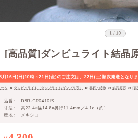
1 / 10
[高品質]ダンビュライト結晶原石
8月16日(日)10時～21日(金)のご注文は、22日(土)順次発送と
ホーム
ダンビュライト（ダンブライト/ダンブリ石）
原石・鉱物
結晶原石
[
品番
DBR-CR0410IS
寸法
高22.4×幅14.8×奥行11.4mm／4.1g（約）
産地
メキシコ
4,300