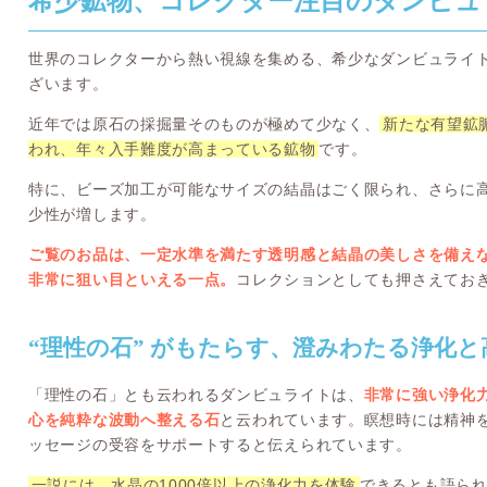
希少鉱物、コレクター注目のダンビュ
世界のコレクターから熱い視線を集める、希少なダンビュライ
ざいます。
近年では原石の採掘量そのものが極めて少なく、
新たな有望鉱脈
われ、年々入手難度が高まっている鉱物
です。
特に、ビーズ加工が可能なサイズの結晶はごく限られ、さらに
少性が増します。
ご覧のお品は、一定水準を満たす透明感と結晶の美しさを備え
非常に狙い目といえる一点。
コレクションとしても押さえてお
“理性の石” がもたらす、澄みわたる浄化
「理性の石」とも云われるダンビュライトは、
非常に強い浄化
心を純粋な波動へ整える石
と云われています。瞑想時には精神
ッセージの受容をサポートすると伝えられています。
一説には、水晶の1000倍以上の浄化力を体験
できるとも語ら