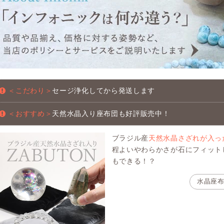
＜こだわり＞
セージ浄化してから発送します
＜おすすめ＞
天然水晶入り座布団も好評販売中！
ブラジル産
天然水晶さざれが入っ
程よいやわらかさが石にフィット
もできる！？
水晶座