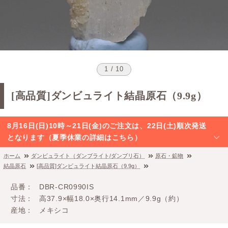
1 / 10
[高品質]ダンビュライト結晶原石（9.9g）
8月16日(日)10時～21日(金)のご注文は、22日(土)順次発送
となります（夏季休業の詳細はこちら）
ホーム
ダンビュライト（ダンブライト/ダンブリ石）
原石・鉱物
結晶原石
[高品質]ダンビュライト結晶原石（9.9g）
品番
DBR-CR0990IS
寸法
高37.9×幅18.0×奥行14.1mm／9.9g（約）
産地
メキシコ