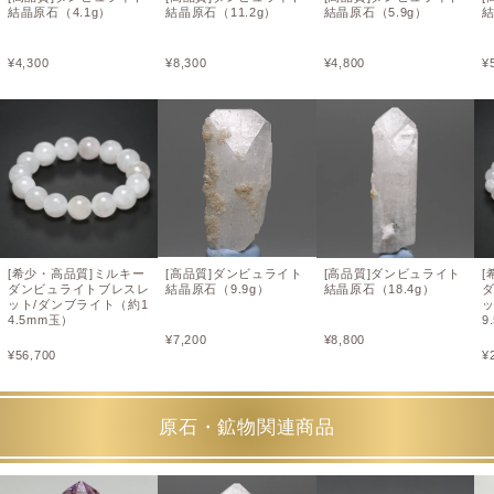
結晶原石（4.1g）
結晶原石（11.2g）
結晶原石（5.9g）
結
¥
4,300
¥
8,300
¥
4,800
¥
[希少・高品質]ミルキー
[高品質]ダンビュライト
[高品質]ダンビュライト
[
ダンビュライトブレスレ
結晶原石（9.9g）
結晶原石（18.4g）
ット/ダンブライト（約1
4.5mm玉）
9
¥
7,200
¥
8,800
¥
56,700
¥
原石・鉱物関連商品