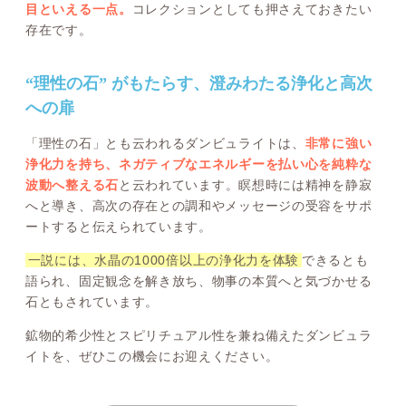
目といえる一点。
コレクションとしても押さえておきたい
存在です。
“理性の石” がもたらす、澄みわたる浄化と高次
への扉
「理性の石」とも云われるダンビュライトは、
非常に強い
浄化力を持ち、ネガティブなエネルギーを払い心を純粋な
波動へ整える石
と云われています。瞑想時には精神を静寂
へと導き、高次の存在との調和やメッセージの受容をサポ
ートすると伝えられています。
一説には、水晶の1000倍以上の浄化力を体験
できるとも
語られ、固定観念を解き放ち、物事の本質へと気づかせる
石ともされています。
鉱物的希少性とスピリチュアル性を兼ね備えたダンビュラ
イトを、ぜひこの機会にお迎えください。