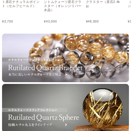
ト原石ナチュラルポイン
ントムクォーツ原石クラ
クラスター（原石2.4k
（
ト（セルフヒールド）
スター（オレンジリバー
g）
水晶）
¥
3,700
¥
43,000
¥
48,000
¥