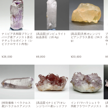
ナミビア共和国ブランド
[高品質]ダンビュライト
[高品質]天然オレンジリ
バーグ産アメジスト原石
結晶原石（18.4g）
ビアングラス原石（34.3
石
ナチュラルポイント（レ
g）
4
ピドクロサイト内包）
¥
28,000
¥
8,800
¥
20,600
¥
[特別価格！ベラクルス
[高品質+]ナミビア/オレ
インド/マハラシュトラ
[
産]ベラクルスアメジス
ンジリバー産レッドファ
州産フラワーアメジスト