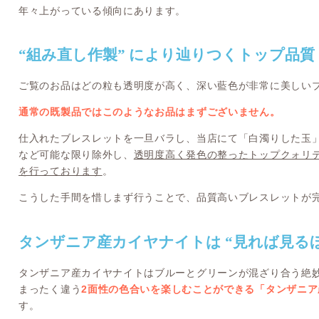
年々上がっている傾向にあります。
“組み直し作製” により辿りつくトップ品質
ご覧のお品はどの粒も透明度が高く、深い藍色が非常に美しい
通常の既製品ではこのようなお品はまずございません。
仕入れたブレスレットを一旦バラし、当店にて「白濁りした玉
など可能な限り除外し、
透明度高く発色の整ったトップクォリテ
を行っております
。
こうした手間を惜しまず行うことで、品質高いブレスレットが
タンザニア産カイヤナイトは “見れば見る
タンザニア産カイヤナイトはブルーとグリーンが混ざり合う絶
まったく違う
2面性の色合いを楽しむことができる「タンザニ
す。