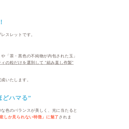
！
ブレスレットです。
」や「茶・黒色の不純物が内包された玉」
ィの粒だけを選別して “組み直し作製”
完成いたします。
ほどハマる”
妙な色のバランスが美しく、光に当たると
ア産しか見られない特徴」に魅了
されま