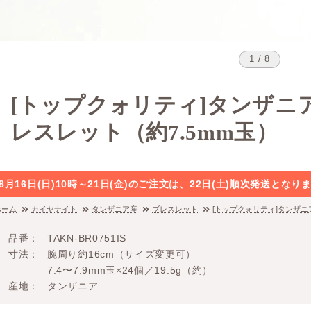
1 / 8
[トップクォリティ]タンザニ
レスレット（約7.5mm玉）
8月16日(日)10時～21日(金)のご注文は、22日(土)順次発送と
ホーム
カイヤナイト
タンザニア産
ブレスレット
[トップクォリティ]タンザニ
品番
TAKN-BR0751IS
寸法
腕周り約16cm（サイズ変更可）
7.4〜7.9mm玉×24個／19.5g（約）
産地
タンザニア