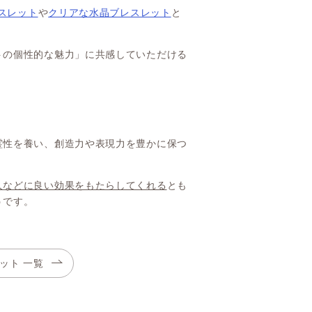
スレット
や
クリアな水晶ブレスレット
と
トの個性的な魅力」に共感していただける
霊性を養い、創造力や表現力を豊かに保つ
人などに良い効果をもたらしてくれる
とも
うです。
ット 一覧