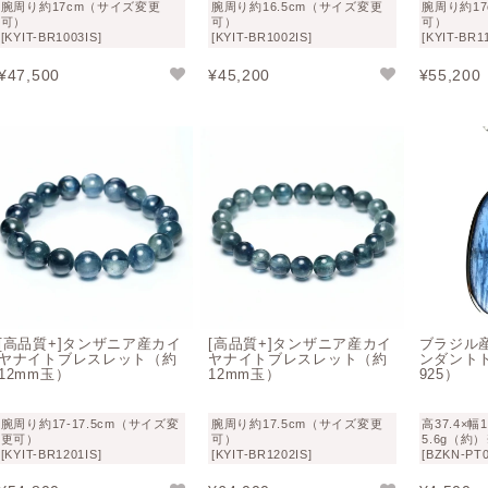
腕周り約17cm（サイズ変更
腕周り約16.5cm（サイズ変更
腕周り約1
可）
可）
可）
[KYIT-BR1003IS]
[KYIT-BR1002IS]
[KYIT-BR1
¥
47,500
¥
45,200
¥
55,200
[高品質+]タンザニア産カイ
[高品質+]タンザニア産カイ
ブラジル
ヤナイトブレスレット（約
ヤナイトブレスレット（約
ンダント
12mm玉）
12mm玉）
925）
腕周り約17-17.5cm（サイズ変
腕周り約17.5cm（サイズ変更
高37.4×幅
更可）
可）
5.6g（約
[KYIT-BR1201IS]
[KYIT-BR1202IS]
[BZKN-PT0