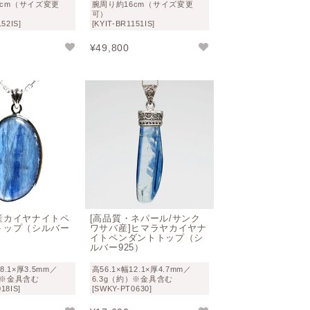
7cm（サイズ変更
腕周り約16cm（サイズ変更
可）
152IS]
[KYIT-BR1151IS]
¥
49,800
産カイヤナイトペ
[高品質・ネパール/サンク
トップ（シルバー
ワサバ産]ヒマラヤカイヤナ
イトペンダントトップ（シ
ルバー925）
18.1×厚3.5mm／
高56.1×幅12.1×厚4.7mm／
）※金具含む
6.3g（約）※金具含む
18IS]
[SWKY-PT0630]