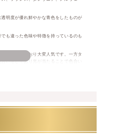
は透明度が優れ鮮やかな青色をしたものが
青でも違った色味や特徴を持っているのも
なブルーをしており大変人気です。一方タ
色合いをしており光が当たることで色合い
キャッツアイのような光沢感が見られる石
と劈開(へきかい)の割れやすさが異なる二
おいたほうが良いでしょう。
）
人間関係・逆境を跳ね返す・成功運・受験