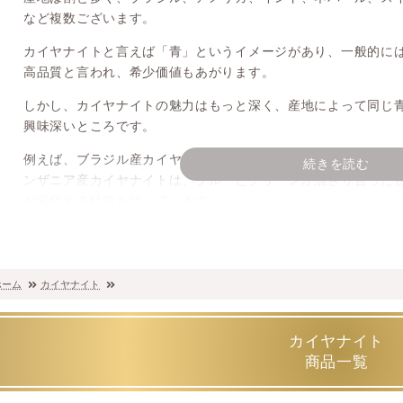
など複数ございます。
カイヤナイトと言えば「青」というイメージがあり、一般的に
高品質と言われ、希少価値もあがります。
しかし、カイヤナイトの魅力はもっと深く、産地によって同じ
興味深いところです。
例えば、ブラジル産カイヤナイトは、とても発色のよい爽やか
続きを読む
ンザニア産カイヤナイトは、ブルーとグリーンが混ざり合った
が変化する特徴を持っています。
カイヤナイトは三斜晶系という四角い柱状の結晶系で、中には
もあります。また、水平方向では硬度4、垂直方向では硬度7.5
硬石と呼ばれる性質を持っています。原石を扱う場合は知って
ホーム
カイヤナイト
パワーストーンとしてのカイヤナイト（意味・効果
カイヤナイト
商品一覧
カイヤナイトの石言葉
： トラウマからの解放・失敗・挫折・
のお守り