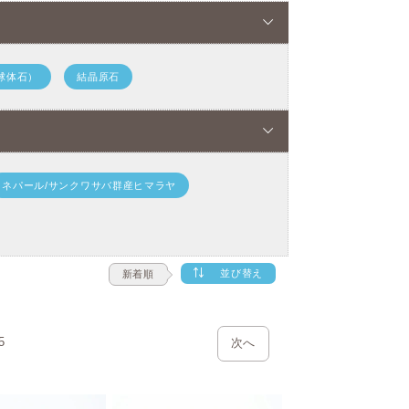
真実の声と目前にある現実との橋渡しをし
霊性を養い、創造力、表現力を豊かに保つ
球体石）
結晶原石
くない人などにも、良い作用がある密かな
ネパール/サンクワサバ群産ヒマラヤ
。
並び替え
新着順
5
次へ