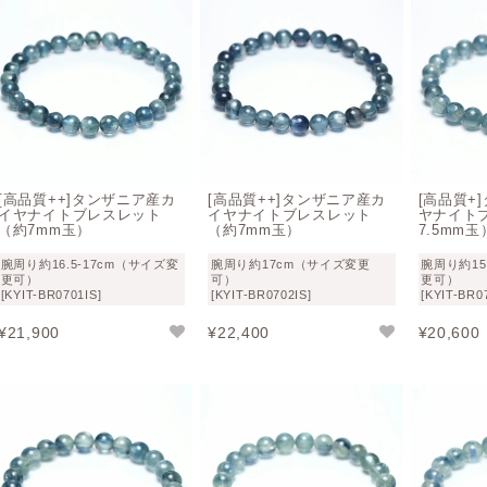
モース硬度
4～7.5
成分
Al2SiO5
比重
3.65
結晶系
三斜晶系
[高品質++]タンザニア産カ
[高品質++]タンザニア産カ
[高品質+
イヤナイトブレスレット
イヤナイトブレスレット
ヤナイト
（約7mm玉）
（約7mm玉）
7.5mm玉
腕周り約16.5-17cm（サイズ変
腕周り約17cm（サイズ変更
腕周り約15
更可）
可）
更可）
[KYIT-BR0701IS]
[KYIT-BR0702IS]
[KYIT-BR0
¥
21,900
¥
22,400
¥
20,600