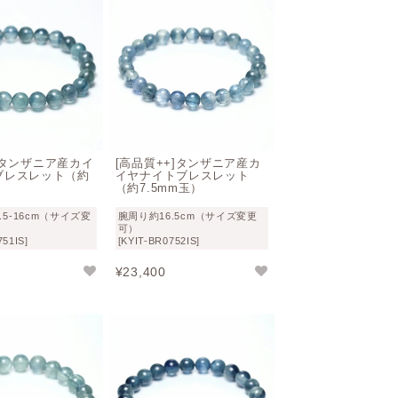
]タンザニア産カイ
[高品質++]タンザニア産カ
ブレスレット（約
イヤナイトブレスレット
）
（約7.5mm玉）
.5-16cm（サイズ変
腕周り約16.5cm（サイズ変更
可）
751IS]
[KYIT-BR0752IS]
¥
23,400