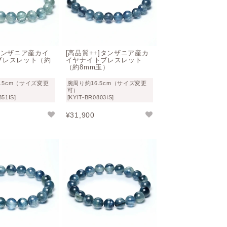
タンザニア産カイ
[高品質++]タンザニア産カ
ブレスレット（約
イヤナイトブレスレット
）
（約8mm玉）
.5cm（サイズ変更
腕周り約16.5cm（サイズ変更
可）
851IS]
[KYIT-BR0803IS]
¥
31,900