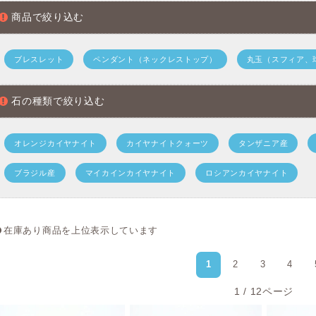
大いなる内なるものとのコンタクトを促し、自己の内部に潜む
商品で絞り込む
てくれる石と云われています。
肉体と精神、感情のバランスを保ち、直観力、洞察力を高めて
ブレスレット
ペンダント（ネックレストップ）
丸玉（スフィア、
よう導く力があると伝承されています。
人に左右されたり、流されたくない人、同じ失敗を繰り返した
石の種類で絞り込む
スピリットストーンとしても人気☆
オレンジカイヤナイト
カイヤナイトクォーツ
タンザニア産
カイヤナイトの浄化方法
ブラジル産
マイカインカイヤナイト
ロシアンカイヤナイト
セージ燻浄、クリスタル、日光浴、月光浴などがおすすめです
カイヤナイト鉱物概要
在庫あり商品を上位表示しています
名称
カイヤナイト
1
2
3
4
英語名
Kyanite
1 / 12ページ
和名
藍晶石（らんしょうせき）