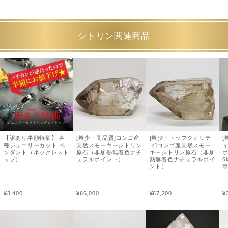
シトリン関連商品
【訳あり半額特価】 各
[希少・高品質]コンゴ産
[希少・トップクォリテ
種ジュエリーカット ペ
天然スモーキーシトリン
ィ]コンゴ産天然スモー
ンダント（ネックレスト
原石（非加熱無着色ナチ
キーシトリン原石（非加
ポ
ップ）
ュラルポイント）
熱無着色ナチュラルポイ
6
ント）
¥
3,400
¥
66,000
¥
67,200
¥