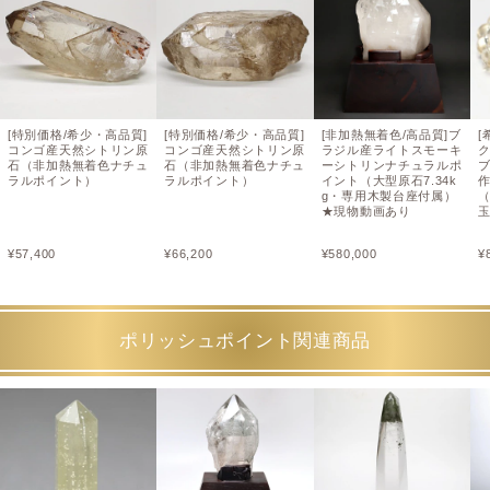
[特別価格/希少・高品質]
[特別価格/希少・高品質]
[非加熱無着色/高品質]ブ
[
コンゴ産天然シトリン原
コンゴ産天然シトリン原
ラジル産ライトスモーキ
石（非加熱無着色ナチュ
石（非加熱無着色ナチュ
ーシトリンナチュラルポ
ラルポイント）
ラルポイント）
イント（大型原石7.34k
g・専用木製台座付属）
（
★現物動画あり
¥
57,400
¥
66,200
¥
580,000
¥
ポリッシュポイント関連商品