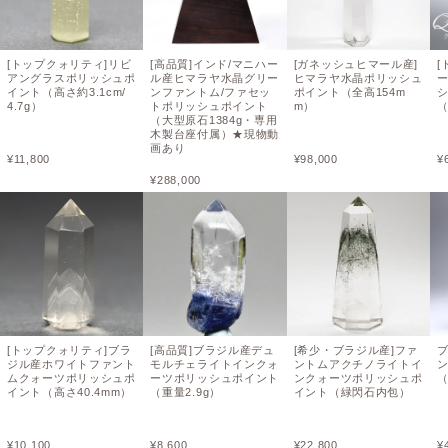
[トップクォリティ]リビ
[高品質]インド/マニハー
[ガネッシュヒマール産]
[
アングラスポリッシュポ
ル産ヒマラヤ水晶グリー
ヒマラヤ水晶ポリッシュ
イント（高さ約3.1cm/
ンファントム/ファセッ
ポイント（全高154m
4.7g）
トポリッシュポイント
m）
（
（大型原石1384g・専用
木製台座付属）★現物動
画あり
¥
11,800
¥
98,000
¥
¥
288,000
[トップクォリティ]ブラ
[高品質]ブラジル産デュ
[希少・ブラジル産]ファ
ジル産ホワイトファント
モルチェライトインクォ
ントムアクチノライトイ
ムクォーツポリッシュポ
ーツポリッシュポイント
ンクォーツポリッシュポ
イント（高さ40.4mm）
（重量2.9g）
イント（緑閃石内包）
¥
10,100
¥
8,600
¥
22,800
¥