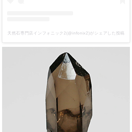
天然石専門店インフォニック2(@infonix2)がシェアした投稿