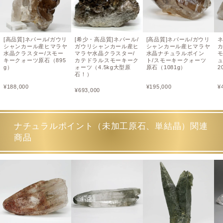
[高品質]ネパール/ガウリ
[希少・高品質]ネパール/
[高品質]ネパール/ガウリ
シャンカール産ヒマラヤ
ガウリシャンカール産ヒ
シャンカール産ヒマラヤ
水晶クラスター/スモー
マラヤ水晶クラスター/
水晶ナチュラルポイン
キークォーツ原石（895
カテドラルスモーキーク
ト/スモーキークォーツ
g）
ォーツ（4.5kg大型原
原石（1081g）
2
石！）
¥
188,000
¥
195,000
¥
¥
693,000
ナチュラルポイント（未加工原石、単結晶）関連
商品