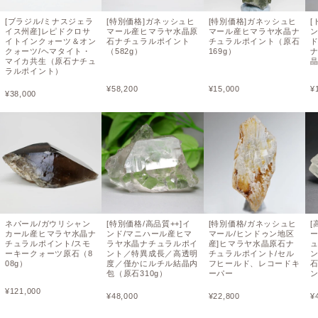
[ブラジル/ミナスジェラ
[特別価格]ガネッシュヒ
[特別価格]ガネッシュヒ
[
イス州産]レピドクロサ
マール産ヒマラヤ水晶原
マール産ヒマラヤ水晶ナ
イトインクォーツ＆オン
石ナチュラルポイント
チュラルポイント（原石
クォーツ/ヘマタイト・
（582g）
169g）
マイカ共生（原石ナチュ
晶
ラルポイント）
¥
58,200
¥
15,000
¥
¥
38,000
ネパール/ガウリシャン
[特別価格/高品質++]イ
[特別価格/ガネッシュヒ
[
カール産ヒマラヤ水晶ナ
ンド/マニハール産ヒマ
マール/ヒンドゥン地区
チュラルポイント/スモ
ラヤ水晶ナチュラルポイ
産]ヒマラヤ水晶原石ナ
ーキークォーツ原石（8
ント／特異成長／高透明
チュラルポイント/セル
08g）
度／僅かにルチル結晶内
フヒールド、レコードキ
包（原石310g）
ーパー
¥
121,000
¥
48,000
¥
22,800
¥