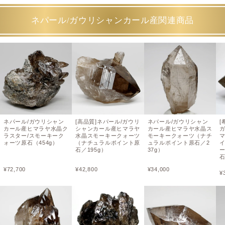
ネパール/ガウリシャンカール産関連商品
ネパール/ガウリシャン
[高品質]ネパール/ガウリ
ネパール/ガウリシャン
[
カール産ヒマラヤ水晶ク
シャンカール産ヒマラヤ
カール産ヒマラヤ水晶ス
ラスター/スモーキーク
水晶スモーキークォーツ
モーキークォーツ（ナチ
ォーツ原石（454g）
（ナチュラルポイント原
ュラルポイント原石／2
石／195g）
37g）
ー
¥
72,700
¥
42,800
¥
34,000
¥