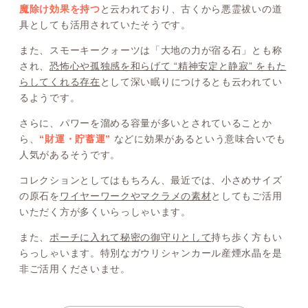
魔除け効果を持つ
と云われており、古くから悪霊祓いの道
具としても活用されていたそうです。
また、スモーキークォーツは「大地の力が宿る石」とも称
され、
恐怖心や孤独感を和らげて “精神安定と静寂” をもた
らしてくれる存在
として深い眠りにつけるとも云われてい
るようです。
さらに、パワーを溜める容量が多いとされていることか
ら、
“財運・貯蓄運”
などに効果があるという意味合いでも
人気があるそうです。
コレクションとしてはもちろん、最近では、小さめサイズ
の原石を
ワイヤーワークやマクラメの素材
としてもご活用
いただく方が多くいらっしゃいます。
また、
ポーチに入れて秘密の御守りとして
持ち歩く方もい
らっしゃいます。特別なガウリシャンカール産煙水晶を是
非ご活用くださいませ。