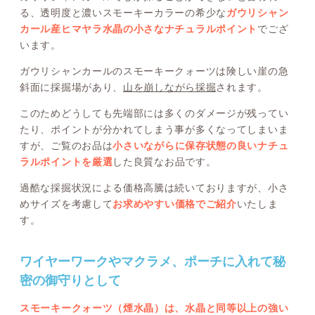
る、透明度と濃いスモーキーカラーの希少な
ガウリシャン
カール産ヒマヤラ水晶の小さなナチュラルポイント
でござ
います。
ガウリシャンカールのスモーキークォーツは険しい崖の急
斜面に採掘場があり、
山を崩しながら採掘
されます。
このためどうしても先端部には多くのダメージが残ってい
たり、ポイントが分かれてしまう事が多くなってしまいま
すが、ご覧のお品は
小さいながらに保存状態の良いナチュ
ラルポイントを厳選
した良質なお品です。
過酷な採掘状況による価格高騰は続いておりますが、小さ
めサイズを考慮して
お求めやすい価格でご紹介
いたしま
す。
ワイヤーワークやマクラメ、ポーチに入れて秘
密の御守りとして
スモーキークォーツ（煙水晶）は、水晶と同等以上の強い