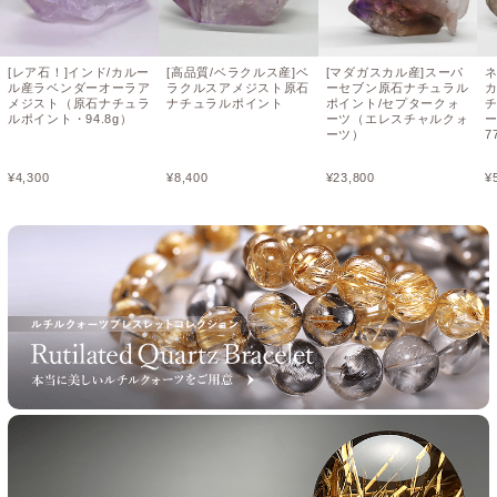
[レア石！]インド/カルー
[高品質/ベラクルス産]ベ
[マダガスカル産]スーパ
ル産ラベンダーオーラア
ラクルスアメジスト原石
ーセブン原石ナチュラル
メジスト（原石ナチュラ
ナチュラルポイント
ポイント/セプタークォ
ルポイント・94.8g）
ーツ（エレスチャルクォ
ーツ）
7
¥
4,300
¥
8,400
¥
23,800
¥