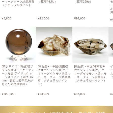
ーキークォーツ結晶原石
（原石49.5g）
（原石229g）
（ナチュラルポイント）
¥
8,600
¥
12,000
¥
28,000
¥
[希少サイズ！高品質]ブ
[高品質+・中国/湖南省
[高品質・中国/湖南省ヤ
ラジル産スモーキークォ
ヤオガンシャン産]ハー
オガンシャン産]ハーキ
ーツ丸玉/アイリスクォ
キマーダイヤモンド型ス
マーダイヤモンド型スモ
ーツスフィア（直径107
モーキークォーツ結晶原
ーキークォーツ結晶原石
（
mm・表面に若干凹みが
石（ナチュラルポイン
（ナチュラルポイント）
あるため特別価格）
ト）
¥
200,000
¥
68,000
¥
52,000
¥