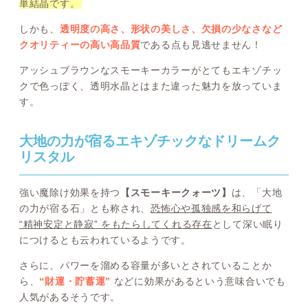
単結晶です。
しかも、
透明度の高さ、形状の美しさ、欠損の少なさなど
クオリティーの高い高品質
である点も見逃せません！
アッシュブラウンなスモーキーカラーがとてもエキゾチッ
クで色っぽく、透明水晶とはまた違った魅力を放っていま
す。
大地の力が宿るエキゾチックなドリームク
リスタル
強い魔除け効果を持つ
【スモーキークォーツ】
は、「大地
の力が宿る石」とも称され、
恐怖心や孤独感を和らげて
“精神安定と静寂” をもたらしてくれる存在
として深い眠り
につけるとも云われているようです。
さらに、パワーを溜める容量が多いとされていることか
ら、
“財運・貯蓄運”
などに効果があるという意味合いでも
人気があるそうです。