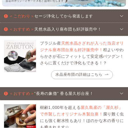
＜こだわり＞
セージ浄化してから発送します
＜おすすめ＞
天然水晶入り座布団も好評販売中！
ブラジル産
天然水晶さざれが入った当店オリ
ジナル座布団台座も好評販売中！
程よいやわ
らかさが石にフィットして安定感バツグン！
さらに置くだけで浄化もできる！？
水晶座布団の詳細はこちら
＜おすすめ＞
“長寿の象徴” 香る屋久杉台座！
樹齢1,000年を超える
屋久島産の「屋久杉」
で作製したオリジナル木製台座！
腐り難く虫
にも強く耐水性もあり！ほのかな木の香りに
も癒されます☆