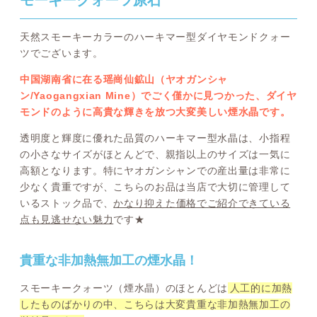
モーキークォーツ原石
天然スモーキーカラーのハーキマー型ダイヤモンドクォー
ツでございます。
中国湖南省に在る瑶崗仙鉱山（ヤオガンシャ
ン/Yaogangxian Mine）でごく僅かに見つかった、ダイヤ
モンドのように高貴な輝きを放つ大変美しい煙水晶です。
透明度と輝度に優れた品質のハーキマー型水晶は、小指程
の小さなサイズがほとんどで、親指以上のサイズは一気に
高額となります。特にヤオガンシャンでの産出量は非常に
少なく貴重ですが、こちらのお品は当店で大切に管理して
いるストック品で、
かなり抑えた価格でご紹介できている
点も見逃せない魅力
です★
貴重な非加熱無加工の煙水晶！
スモーキークォーツ（煙水晶）のほとんどは
人工的に加熱
したものばかりの中、こちらは大変貴重な非加熱無加工の