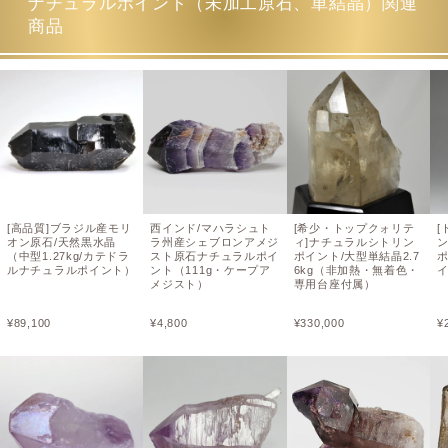
ナチュラルポイント（未加工原石、単結晶）関連
商品
[高品質]ブラジル産モリ
西インド/マハラシュト
[希少・トップクォリテ
[
オン原石/天然黒水晶
ラ州産シェブロンアメジ
ィ]ナチュラルシトリン
（中型1.27kg/カテドラ
スト原石ナチュラルポイ
ポイント/大型単結晶2.7
ルナチュラルポイント）
ント（111g・ケープア
6kg（非加熱・無着色・
イ
メジスト）
専用台座付属）
¥
89,100
¥
4,800
¥
330,000
¥