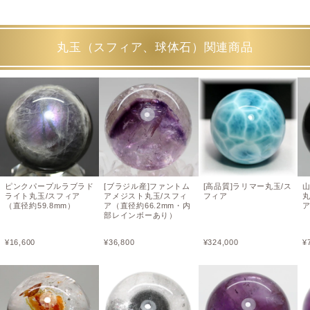
丸玉（スフィア、球体石）関連商品
ピンクパープルラブラド
[ブラジル産]ファントム
[高品質]ラリマー丸玉/ス
ライト丸玉/スフィア
アメジスト丸玉/スフィ
フィア
（直径約59.8mm）
ア（直径約66.2mm・内
ア
部レインボーあり）
¥
16,600
¥
36,800
¥
324,000
¥