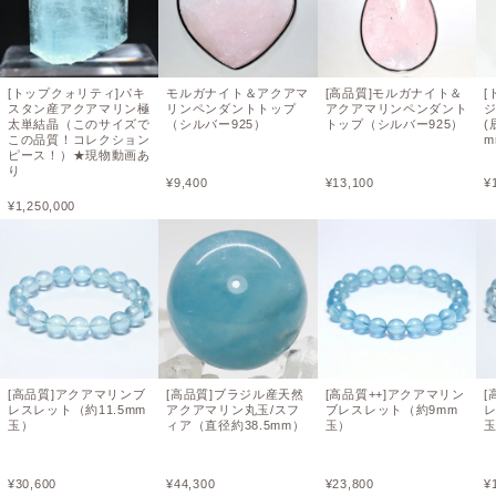
[トップクォリティ]パキ
モルガナイト＆アクアマ
[高品質]モルガナイト＆
[
スタン産アクアマリン極
リンペンダントトップ
アクアマリンペンダント
ジ
太単結晶（このサイズで
（シルバー925）
トップ（シルバー925）
(
この品質！コレクション
m
ピース！）★現物動画あ
り
¥
9,400
¥
13,100
¥
¥
1,250,000
[高品質]アクアマリンブ
[高品質]ブラジル産天然
[高品質++]アクアマリン
[
レスレット（約11.5mm
アクアマリン丸玉/スフ
ブレスレット（約9mm
レ
玉）
ィア（直径約38.5mm）
玉）
¥
30,600
¥
44,300
¥
23,800
¥