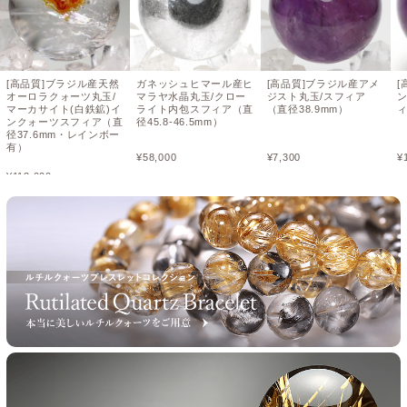
[高品質]ブラジル産天然
ガネッシュヒマール産ヒ
[高品質]ブラジル産アメ
[
オーロラクォーツ丸玉/
マラヤ水晶丸玉/クロー
ジスト丸玉/スフィア
マーカサイト(白鉄鉱)イ
ライト内包スフィア（直
（直径38.9mm）
ィ
ンクォーツスフィア（直
径45.8-46.5mm）
径37.6mm・レインボー
有）
¥
58,000
¥
7,300
¥
¥
113,000