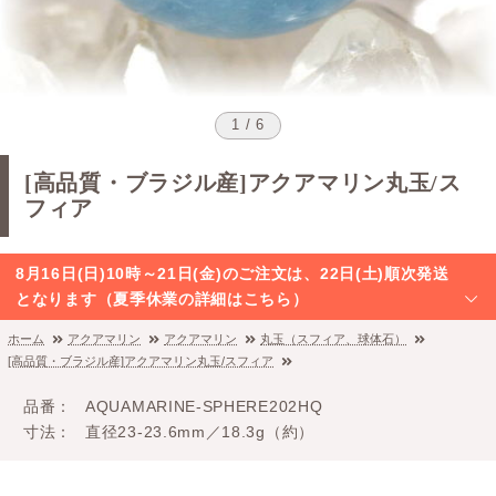
1 / 6
[高品質・ブラジル産]アクアマリン丸玉/ス
フィア
8月16日(日)10時～21日(金)のご注文は、22日(土)順次発送
となります（夏季休業の詳細はこちら）
ホーム
アクアマリン
アクアマリン
丸玉（スフィア、球体石）
[高品質・ブラジル産]アクアマリン丸玉/スフィア
品番
AQUAMARINE-SPHERE202HQ
寸法
直径23-23.6mm／18.3g（約）