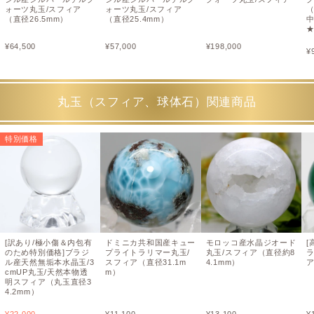
ォーツ丸玉/スフィア
ォーツ丸玉/スフィア
（
（直径26.5mm）
（直径25.4mm）
¥
64,500
¥
57,000
¥
198,000
¥
丸玉（スフィア、球体石）関連商品
特別価格
[訳あり/極小傷＆内包有
ドミニカ共和国産キュー
モロッコ産水晶ジオード
[
のため特別価格]ブラジ
プライトラリマー丸玉/
丸玉/スフィア（直径約8
ル産天然無垢本水晶玉/3
スフィア（直径31.1m
4.1mm）
ア
cmUP丸玉/天然本物透
m）
明スフィア（丸玉直径3
4.2mm）