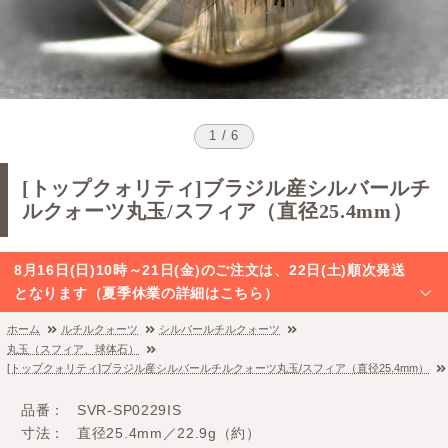
1 / 6
[トップクォリティ]ブラジル産シルバールチ
ルクォーツ丸玉/スフィア（直径25.4mm）
8月16日(日)10時～21日(金)のご注文は、22日(土)順次発送
となります（夏季休業の詳細はこちら）
ホーム
ルチルクォーツ
シルバールチルクォーツ
丸玉（スフィア、球体石）
[トップクォリティ]ブラジル産シルバールチルクォーツ丸玉/スフィア（直径25.4mm）
品番
SVR-SP0229IS
寸法
直径25.4mm／22.9g（約）