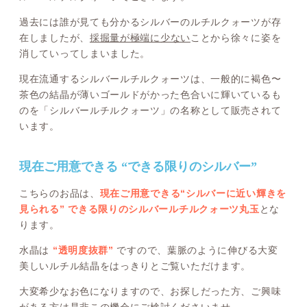
過去には誰が見ても分かるシルバーのルチルクォーツが存
在しましたが、
採掘量が極端に少ない
ことから徐々に姿を
消していってしまいました。
現在流通するシルバールチルクォーツは、一般的に褐色〜
茶色の結晶が薄いゴールドがかった色合いに輝いているも
のを「シルバールチルクォーツ」の名称として販売されて
います。
現在ご用意できる “できる限りのシルバー”
こちらのお品は、
現在ご用意できる“シルバーに近い輝きを
見られる” できる限りのシルバールチルクォーツ丸玉
とな
ります。
水晶は
“透明度抜群”
ですので、葉脈のように伸びる大変
美しいルチル結晶をはっきりとご覧いただけます。
大変希少なお色になりますので、お探しだった方、ご興味
がある方は是非この機会にご検討くださいませ。