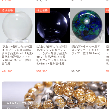
¥
22,000
¥
11,100
¥
13,100
¥
特別価格
特別価格
[訳あり/傷有のため特別
[訳あり/傷有のため特別
[高品質++] ペルー産ア
[
価格]ブラジル産天然無
価格]ブラジル産エンジ
ズロマラカイト丸玉/ス
垢本水晶玉/4cmUP丸玉/
ェルラダー無垢水晶玉/4
フィア（直径28.7mm）
ェ
天然本物透明スフィア
cmUP丸玉/天然本物透
c
（直径45.37mm・鑑別
明スフィア（丸玉直径4
書付属）
4.61mm・鑑別書付属）
5
¥
64,900
¥
57,300
¥
8,600
¥