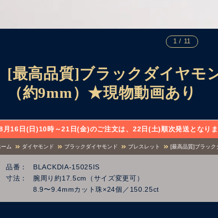
1 / 11
[最高品質]ブラックダイヤモ
（約9mm）★現物動画あり
8月16日(日)10時～21日(金)のご注文は、22日(土)順次発送と
ホーム
ダイヤモンド
ブラックダイヤモンド
ブレスレット
[最高品質]ブラッ
品番
BLACKDIA-15025IS
寸法
腕周り約17.5cm（サイズ変更可）
8.9〜9.4mmカット珠×24個／150.25ct