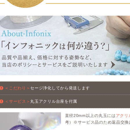
＜こだわり＞
セージ浄化してから発送します
＜サービス＞
丸玉アクリル台座を付属
直径20mm以上の丸玉には
アクリ
考）※サービス品のため返品交換