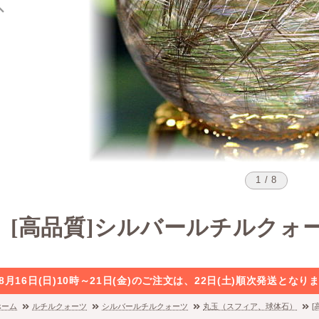
1 / 8
[高品質]シルバールチルクォ
8月16日(日)10時～21日(金)のご注文は、22日(土)順次発送と
ホーム
ルチルクォーツ
シルバールチルクォーツ
丸玉（スフィア、球体石）
[