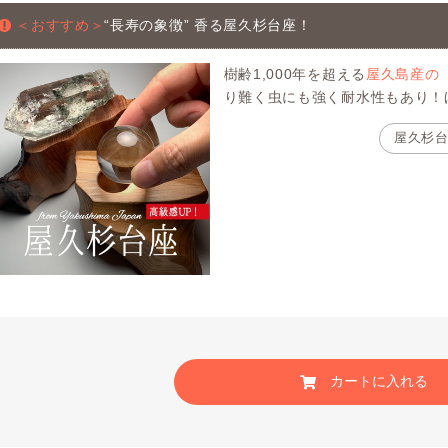
＜おすすめ＞
“長寿の象徴” 香る屋久杉台座！
樹齢1,000年を超える
屋久島産の
り難く虫にも強く耐水性もあり！
屋久杉
カートに入れる