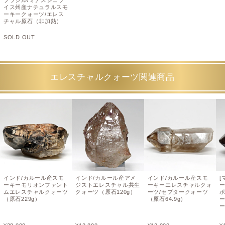
イス州産ナチュラルスモ
ーキークォーツ/エレス
チャル原石（非加熱）
SOLD OUT
エレスチャルクォーツ関連商品
インド/カルール産スモ
インド/カルール産アメ
インド/カルール産スモ
[
ーキーモリオンファント
ジストエレスチャル共生
ーキーエレスチャルクォ
ムエレスチャルクォーツ
クォーツ（原石120g）
ーツ/セプタークォーツ
（原石229g）
（原石64.9g）