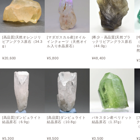
[高品質]天然オレンジリ
[マダガスカル産]オイル
[希少・高品質]天然ブラ
[
ビアングラス原石（34.3
インクォーツ（天然オイ
ックリビアングラス原石
g）
ル入り水晶原石）
（44.0g）
¥
20,600
¥
5,800
¥
48,400
¥
[高品質]ダンビュライト
[高品質]ダンビュライト
パキスタン産ペリドット
[
結晶原石（6.9g）
結晶原石（10.8g）
結晶原石（1.37g）
（
¥
5,300
¥
8,500
¥
3,500
¥