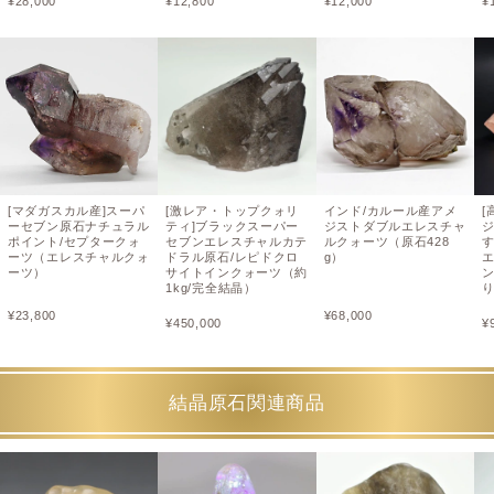
¥
28,000
¥
12,800
¥
12,000
¥
[マダガスカル産]スーパ
[激レア・トップクォリ
インド/カルール産アメ
[
ーセブン原石ナチュラル
ティ]ブラックスーパー
ジストダブルエレスチャ
ポイント/セプタークォ
セブンエレスチャルカテ
ルクォーツ（原石428
ーツ（エレスチャルクォ
ドラル原石/レピドクロ
g）
ーツ）
サイトインクォーツ（約
1kg/完全結晶）
¥
23,800
¥
68,000
¥
450,000
¥
結晶原石関連商品