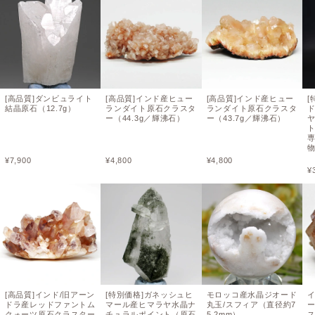
[高品質]ダンビュライト
[高品質]インド産ヒュー
[高品質]インド産ヒュー
[
結晶原石（12.7g）
ランダイト原石クラスタ
ランダイト原石クラスタ
ー（44.3g／輝沸石）
ー（43.7g／輝沸石）
ト
¥
7,900
¥
4,800
¥
4,800
¥
[高品質]インド/旧アーン
[特別価格]ガネッシュヒ
モロッコ産水晶ジオード
ドラ産レッドファントム
マール産ヒマラヤ水晶ナ
丸玉/スフィア（直径約7
クォーツ原石クラスター
チュラルポイント（原石
5.2mm）