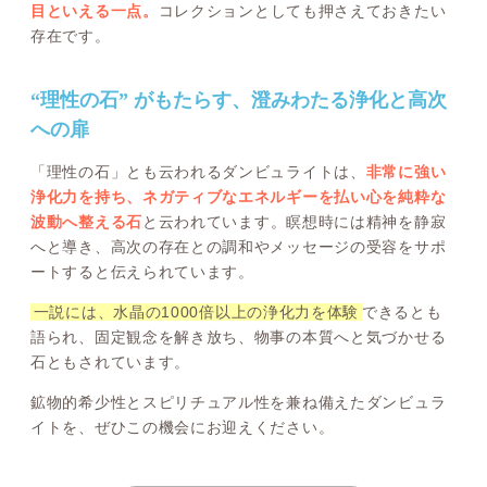
目といえる一点。
コレクションとしても押さえておきたい
存在です。
“理性の石” がもたらす、澄みわたる浄化と高次
への扉
「理性の石」とも云われるダンビュライトは、
非常に強い
浄化力を持ち、ネガティブなエネルギーを払い心を純粋な
波動へ整える石
と云われています。瞑想時には精神を静寂
へと導き、高次の存在との調和やメッセージの受容をサポ
ートすると伝えられています。
一説には、水晶の1000倍以上の浄化力を体験
できるとも
語られ、固定観念を解き放ち、物事の本質へと気づかせる
石ともされています。
鉱物的希少性とスピリチュアル性を兼ね備えたダンビュラ
イトを、ぜひこの機会にお迎えください。