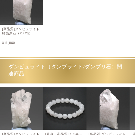
[高品質]ダンビュライト
結晶原石（28.2g）
¥
11,800
ダンビュライト（ダンブライト/ダンブリ石）関
連商品
[高品質]ダンビュライト
[希少・高品質]ミルキー
[高品質]ダンビュライト
[