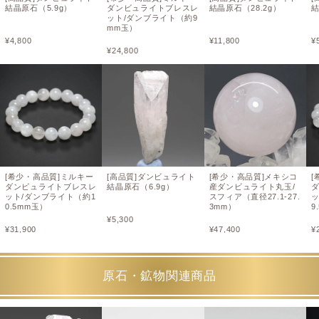
結晶原石（5.9g）
ダンビュライトブレスレ
結晶原石（28.2g）
結
ット/ダンブライト（約9
mm玉）
¥
4,800
¥
11,800
¥
¥
24,800
[希少・高品質]ミルキー
[高品質]ダンビュライト
[希少・高品質]メキシコ
[
ダンビュライトブレスレ
結晶原石（6.9g）
産ダンビュライト丸玉/
ット/ダンブライト（約1
スフィア（直径27.1-27.
0.5mm玉）
3mm）
9
¥
5,300
¥
31,900
¥
47,400
¥
原石・鉱物関連商品