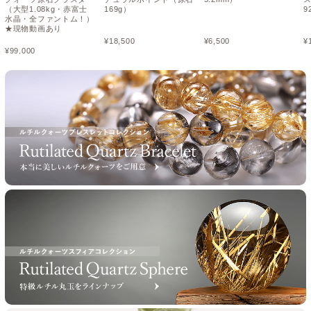
（大型1.08kg・赤富士
169g）
9
水晶・全ファントム！）
★現物動画あり
¥
18,500
¥
6,500
¥
¥
99,000