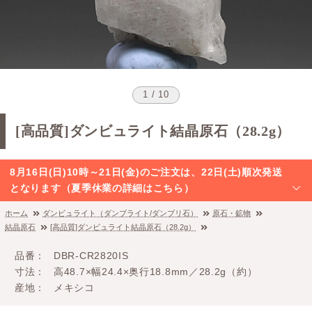
1 / 10
[高品質]ダンビュライト結晶原石（28.2g）
8月16日(日)10時～21日(金)のご注文は、22日(土)順次発送
となります（夏季休業の詳細はこちら）
ホーム
ダンビュライト（ダンブライト/ダンブリ石）
原石・鉱物
結晶原石
[高品質]ダンビュライト結晶原石（28.2g）
品番
DBR-CR2820IS
寸法
高48.7×幅24.4×奥行18.8mm／28.2g（約）
産地
メキシコ