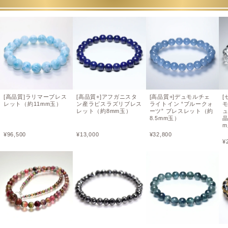
[高品質]ラリマーブレス
[高品質+]アフガニスタ
[高品質+]デュモルチェ
[
レット（約11mm玉）
ン産ラピスラズリブレス
ライトイン “ブルークォ
レット（約8mm玉）
ーツ” ブレスレット（約
8.5mm玉）
晶
¥
96,500
¥
13,000
¥
32,800
¥