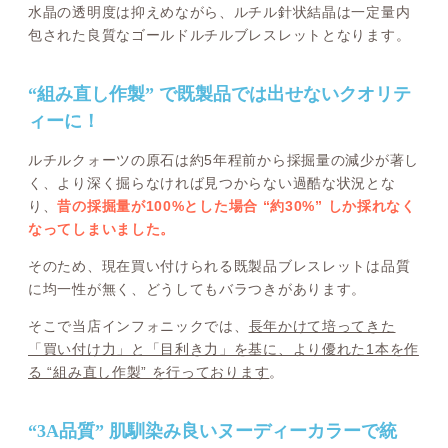
水晶の透明度は抑えめながら、ルチル針状結晶は一定量内
包された良質なゴールドルチルブレスレットとなります。
“組み直し作製” で既製品では出せないクオリテ
ィーに！
ルチルクォーツの原石は約5年程前から採掘量の減少が著し
く、より深く掘らなければ見つからない過酷な状況とな
り、
昔の採掘量が100%とした場合 “約30%” しか採れなく
なってしまいました。
そのため、現在買い付けられる既製品ブレスレットは品質
に均一性が無く、どうしてもバラつきがあります。
そこで当店インフォニックでは、
長年かけて培ってきた
「買い付け力」と「目利き力」を基に、より優れた1本を作
る “組み直し作製” を行っております
。
“3A品質” 肌馴染み良いヌーディーカラーで統