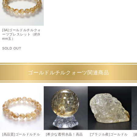
[3A]ゴールドルチルクォ
ーツブレスレット（約9
mm玉）
SOLD OUT
ゴールドルチルクォーツ関連商品
[高品質]ゴールドルチル
[希少な透明水晶！高品
[ブラジル産]ゴールドル
[