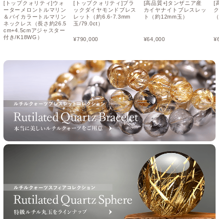
[トップクォリティ]ウォ
[トップクォリティ]ブラ
[高品質+]タンザニア産
[
ーターメロントルマリン
ックダイヤモンドブレス
カイヤナイトブレスレッ
＆バイカラートルマリン
レット（約6.6-7.3mm
ト（約12mm玉）
（
ネックレス（長さ約26.5
玉/79.0ct）
cm+4.5cmアジャスター
付き/K18WG）
¥
790,000
¥
64,000
¥
¥
598,000