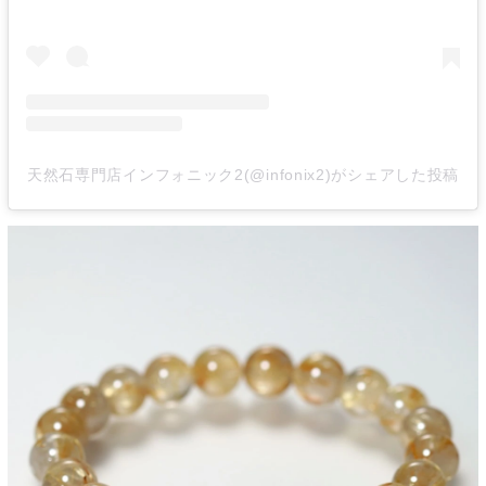
天然石専門店インフォニック2(@infonix2)がシェアした投稿