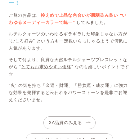
一！
ご覧のお品は、
控えめで上品な色合いが肌馴染み良い “い
わゆるヌーディーカラーで統一”
してみました。
ルチルクォーツの
いわゆるギラギラした印象じゃない方が
“むしろ好み”
という方も一定数いらっしゃるようで何気に
人気があります。
そして何より、良質な天然ルチルクォーツブレスレットな
がら “
とてもお求めやすい価格
” なのも嬉しいポイントです
☆
“火” の気を持ち「金運・財運」「勝負運・成功運」に強力
な効果を発揮すると云われるパワーストーンを是非ごお迎
えくださいませ。
3A品質のみ見る