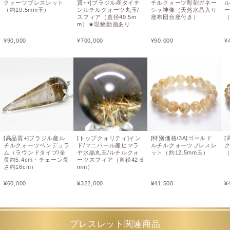
クォーツブレスレット
質++]ブラジル産タイチ
チルクォーツ彫刻ガネー
（約10.5mm玉）
ンルチルクォーツ丸玉/
シャ神像（天然水晶入り
スフィア（直径49.5m
座布団台座付き）
（
m）★現物動画あり
¥
90,000
¥
700,000
¥
90,000
¥
[高品質+]ブラジル産ル
[トップクォリティ]イン
[特別価格/3A]ゴールド
[
チルクォーツペンデュラ
ド/マニハール産ヒマラ
ルチルクォーツブレスレ
ム（ラウンドタイプ/全
ヤ水晶丸玉/ルチルクォ
ット（約12.5mm玉）
（
長約5.4cm・チェーン長
ーツスフィア（直径42.6
さ約16cm）
mm）
¥
60,000
¥
322,000
¥
41,500
¥
ブレスレット関連商品