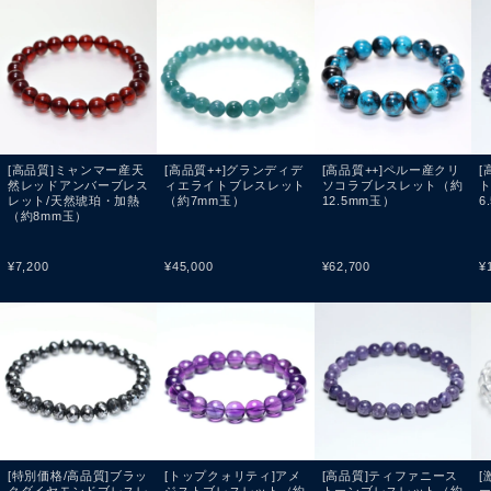
[高品質]ミャンマー産天
[高品質++]グランディデ
[高品質++]ペルー産クリ
[
然レッドアンバーブレス
ィエライトブレスレット
ソコラブレスレット（約
レット/天然琥珀・加熱
（約7mm玉）
12.5mm玉）
6
（約8mm玉）
¥
7,200
¥
45,000
¥
62,700
¥
[特別価格/高品質]ブラッ
[トップクォリティ]アメ
[高品質]ティファニース
[
クダイヤモンドブレスレ
ジストブレスレット（約
トーンブレスレット（約