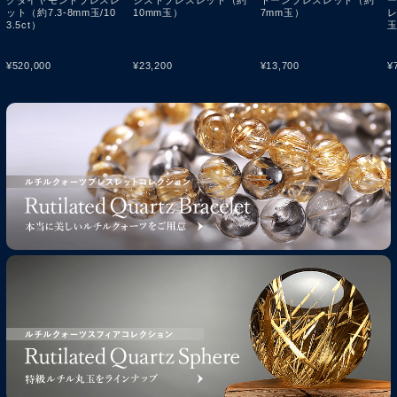
ット（約7.3-8mm玉/10
10mm玉）
7mm玉）
レ
3.5ct）
¥
520,000
¥
23,200
¥
13,700
¥