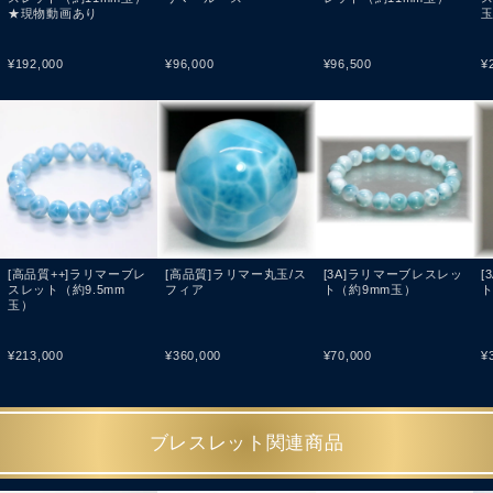
★現物動画あり
¥
192,000
¥
96,000
¥
96,500
¥
[高品質++]ラリマーブレ
[高品質]ラリマー丸玉/ス
[3A]ラリマーブレスレッ
[
スレット（約9.5mm
フィア
ト（約9mm玉）
ト
玉）
¥
213,000
¥
360,000
¥
70,000
¥
ブレスレット関連商品