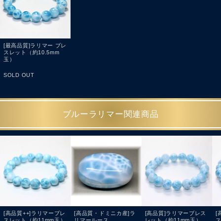
[最高品質]ラリマー ブレ
スレット（約10.5mm
玉）
SOLD OUT
ブルーラリマー関連商品
[高品質++]ラリマーブレ
[高品質・ドミニカ産]ラ
[高品質]ラリマーブレス
[
スレット（約11mm玉）
リマールース
レット（約11mm玉）
ス