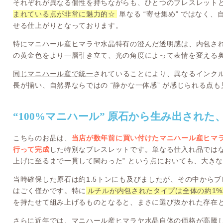
それぞれが異なる個性を持ちながらも、ひとつのブレスレット
まれている点が非常に魅力的☆
単なる “寄せ集め” ではなく
せる仕上がりとなっております。
特にマニハール産ヒマラヤ水晶特有の澄んだ透明感は、内包さ
の黄金色をより一層引き立て、光の角度によって表情を変える
同じマニハール産で統一
されていることにより、異なるインク
長が揃い、自然界ならではの “静かな一体感” が感じられる点
“100%マニハール” 原石から生み出された
こちらのお品は、
当店が数年前に買い付けたマニハール産ヒマ
行って完成
した特別なブレスレットです。単なる仕入れ品ではな
上げに至るまで一貫して関わった” という点においても、大き
当時確保した原石は約1.5トンにも及びましたが、その中から
はごく僅かです。特に
ルチルが内包されたタイプは全体の約1%
を持たせて組み上げるものとなると、まさに選び抜かれた存在
さらに近年では、マニハール産ヒマラヤ水晶自体の価格が高騰