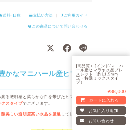
送料･日数
支払い方法
ご利用ガイド
この商品について問い合わせる
[高品質++]インド/マニハ
ール産ヒマラヤ水晶ブレ
豊かなマニハール産ヒマ
スレット（約11.5mm
玉・特選ミックスタイ
プ）
¥88,000
み渡る透明感と柔らかな白を帯びたヒマラ
カートに入れる
ックスタイプ
でございます。
お気に入り
追加
り艶美しい透明度高い水晶を厳選
して組み
お問い合わせ