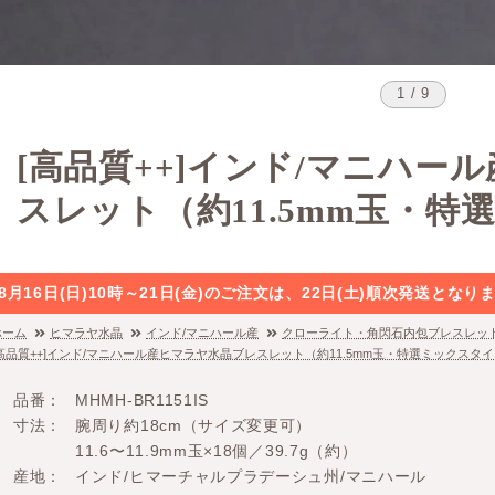
1 / 9
[高品質++]インド/マニハー
スレット（約11.5mm玉・
8月16日(日)10時～21日(金)のご注文は、22日(土)順次発送と
ホーム
ヒマラヤ水晶
インド/マニハール産
クローライト・角閃石内包ブレスレッ
[高品質++]インド/マニハール産ヒマラヤ水晶ブレスレット（約11.5mm玉・特選ミックスタ
品番
MHMH-BR1151IS
寸法
腕周り約18cm（サイズ変更可）
11.6〜11.9mm玉×18個／39.7g（約）
産地
インド/ヒマーチャルプラデーシュ州/マニハール