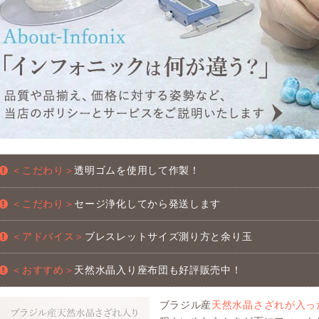
＜こだわり＞
透明ゴムを使用して作製！
＜こだわり＞
セージ浄化してから発送します
＜アドバイス＞
ブレスレットサイズ測り方と余り玉
＜おすすめ＞
天然水晶入り座布団も好評販売中！
ブラジル産
天然水晶さざれが入っ