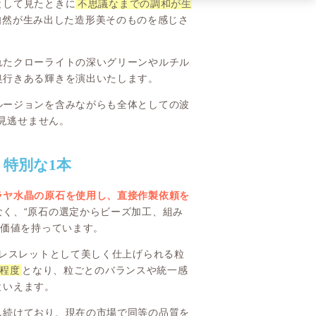
として見たときに
不思議なまでの調和が生
、自然が生み出した造形美そのものを感じさ
れたクローライトの深いグリーンやルチル
奥行きある輝きを演出いたします。
ルージョンを含みながらも全体としての波
も見逃せません。
、特別な1本
ラヤ水晶の原石を使用し、直接作製依頼を
く、“原石の選定からビーズ加工、組み
な価値を持っています。
ブレスレットとして美しく仕上げられる粒
程度
となり、粒ごとのバランスや統一感
といえます。
し続けており、現在の市場で同等の品質を