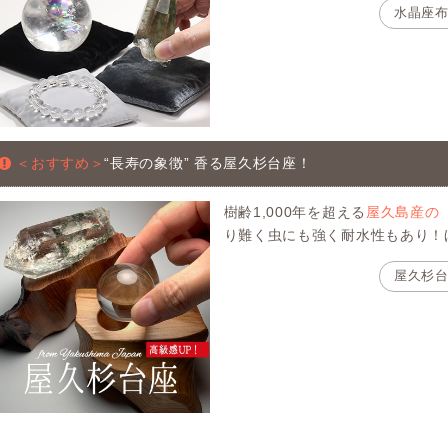
水晶座
＜おすすめ＞
“長寿の象徴” 香る屋久杉台座！
樹齢1,000年を超える
屋久島産の
り難く虫にも強く耐水性もあり！
屋久杉