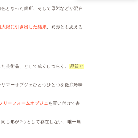
白色となった箇所、そして母岩などが混在
最大限に引き出した結果
、異形とも思える
れた芸術品」として成立しづらく、
品質と
ラリマーオブジェひとつひとつを徹底吟味
ーフリーフォームオブジェ
を買い付けて参
、同じ形が2つとして存在しない、唯一無