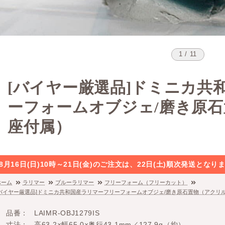
1 / 11
[バイヤー厳選品]ドミニカ共
ーフォームオブジェ/磨き原
座付属）
8月16日(日)10時～21日(金)のご注文は、22日(土)順次発送と
ホーム
ラリマー
ブルーラリマー
フリーフォーム（フリーカット）
[バイヤー厳選品]ドミニカ共和国産ラリマーフリーフォームオブジェ/磨き原石置物（アクリ
品番
LAIMR-OBJ1279IS
寸法
高63.2×幅65.0×奥行43.1mm／127.9g（約）