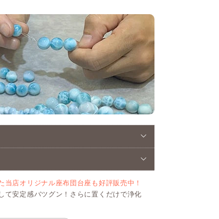
た当店オリジナル座布団台座も好評販売中！
して安定感バツグン！さらに置くだけで浄化