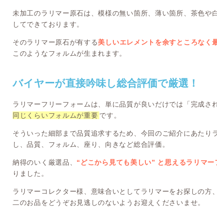
未加工のラリマー原石は、模様の無い箇所、薄い箇所、茶色や
してできております。
そのラリマー原石が有する
美しいエレメントを余すところなく
このようなフォルムが生まれます。
バイヤーが直接吟味し総合評価で厳選！
ラリマーフリーフォームは、単に品質が良いだけでは「完成さ
同じくらいフォルムが重要
です。
そういった細部まで品質追求するため、今回のご紹介にあたり
し、品質、フォルム、座り、向きなど総合評価。
納得のいく厳選品、
“どこから見ても美しい” と思えるラリマ
りました。
ラリマーコレクター様、意味合いとしてラリマーをお探しの方
二のお品をどうぞお見逃しのないようお迎えくださいませ。