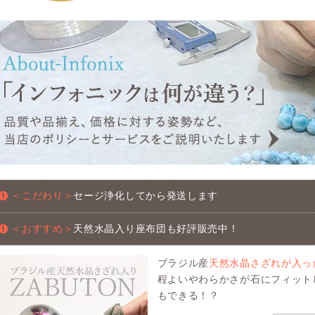
＜こだわり＞
セージ浄化してから発送します
＜おすすめ＞
天然水晶入り座布団も好評販売中！
ブラジル産
天然水晶さざれが入っ
程よいやわらかさが石にフィット
もできる！？