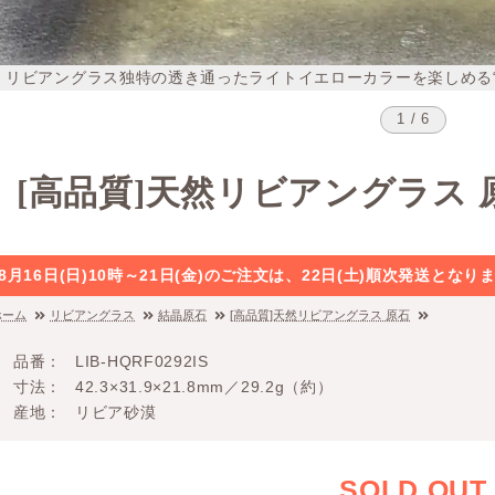
リビアングラス独特の透き通ったライトイエローカラーを楽しめる
1 / 6
[高品質]天然リビアングラス 
8月16日(日)10時～21日(金)のご注文は、22日(土)順次発送と
ホーム
リビアングラス
結晶原石
[高品質]天然リビアングラス 原石
品番
LIB-HQRF0292IS
寸法
42.3×31.9×21.8mm／29.2g（約）
産地
リビア砂漠
SOLD OUT