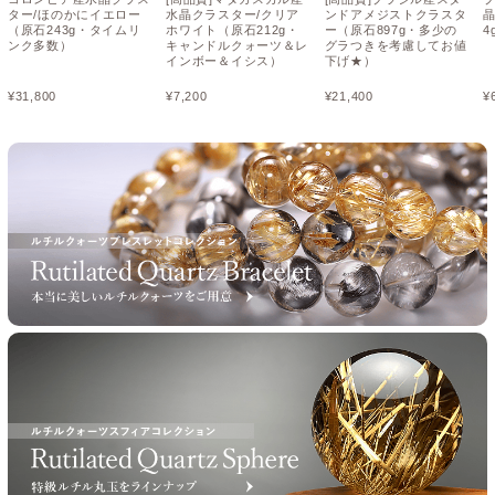
ター/ほのかにイエロー
水晶クラスター/クリア
ンドアメジストクラスタ
晶
（原石243g・タイムリ
ホワイト（原石212g・
ー（原石897g・多少の
4
ンク多数）
キャンドルクォーツ＆レ
グラつきを考慮してお値
インボー＆イシス）
下げ★）
¥
31,800
¥
7,200
¥
21,400
¥