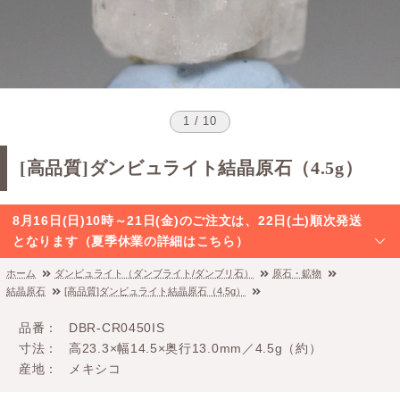
1 / 10
[高品質]ダンビュライト結晶原石（4.5g）
8月16日(日)10時～21日(金)のご注文は、22日(土)順次発送
となります（夏季休業の詳細はこちら）
ホーム
ダンビュライト（ダンブライト/ダンブリ石）
原石・鉱物
結晶原石
[高品質]ダンビュライト結晶原石（4.5g）
品番
DBR-CR0450IS
寸法
高23.3×幅14.5×奥行13.0mm／4.5g（約）
産地
メキシコ