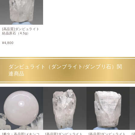
[高品質]ダンビュライト
結晶原石（4.5g）
¥
4,800
ダンビュライト（ダンブライト/ダンブリ石）関
連商品
[希少・高品質]メキシコ
[高品質]ダンビュライト
[高品質]ダンビュライト
[