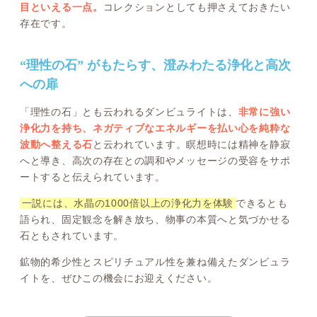
目といえる一点。
コレクションとしても押さえておきたい
存在です。
“理性の石” がもたらす、澄みわたる浄化と高次
への扉
「理性の石」とも云われるダンビュライトは、
非常に強い
浄化力を持ち、ネガティブなエネルギーを払い心を純粋な
波動へ整える石
と云われています。瞑想時には精神を静寂
へと導き、高次の存在との調和やメッセージの受容をサポ
ートすると伝えられています。
一説には、水晶の1000倍以上の浄化力を体験
できるとも
語られ、固定観念を解き放ち、物事の本質へと気づかせる
石ともされています。
鉱物的希少性とスピリチュアル性を兼ね備えたダンビュラ
イトを、ぜひこの機会にお迎えください。