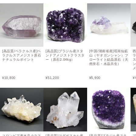
[高品質/ベラクルス産]ベ
[高品質]ブラジル産スタ
[中国/湖南省産]瑶崗仙鉱
ラクルスアメジスト原石
ンドアメジストクラスタ
山（ヤオガンシャン）フ
ナチュラルポイント
ー（原石2.04kg）
ローライト結晶原石（天
然蛍石・水晶共生）
ン
¥
10,800
¥
51,200
¥
5,900
¥
コロンビア産水晶クラス
[高品質]マダガスカル産
[高品質]ブラジル産スタ