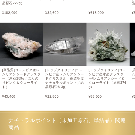
晶原石227g）
晶
¥
182,000
¥
32,600
¥
618,000
¥
[高品質]コロンビア産レ
[トップクォリティ]コロ
[トップクォリティ]コロ
[
ムリアンシードクラスタ
ンビア産レムリアンシー
ンビア産水晶クラスタ
ー（原石289g／ほんの
ドクリスタル（高透明度
ー/レムリアンシード＆
ー
りピンク＆クローライ
ナチュラルポイント／結
クローライト（原石374
ト）
晶原石28.3g）
g）
¥
43,400
¥
22,800
¥
88,000
¥
ナチュラルポイント（未加工原石、単結晶）関連
商品