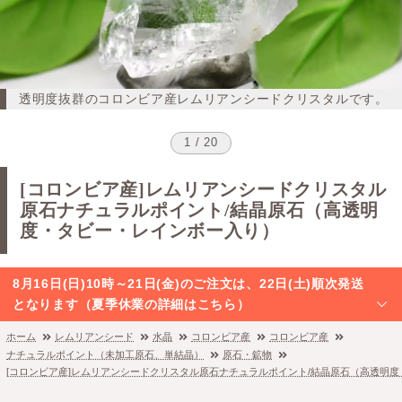
透明度抜群のコロンビア産レムリアンシードクリスタルです。
1 / 20
[コロンビア産]レムリアンシードクリスタル
原石ナチュラルポイント/結晶原石（高透明
度・タビー・レインボー入り）
8月16日(日)10時～21日(金)のご注文は、22日(土)順次発送
となります（夏季休業の詳細はこちら）
ホーム
レムリアンシード
水晶
コロンビア産
コロンビア産
ナチュラルポイント（未加工原石、単結晶）
原石・鉱物
[コロンビア産]レムリアンシードクリスタル原石ナチュラルポイント/結晶原石（高透明