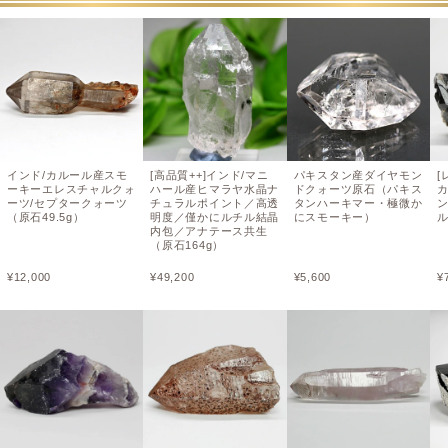
インド/カルール産スモ
[高品質++]インド/マニ
パキスタン産ダイヤモン
[
ーキーエレスチャルクォ
ハール産ヒマラヤ水晶ナ
ドクォーツ原石（パキス
ーツ/セプタークォーツ
チュラルポイント／高透
タンハーキマー・極微か
（原石49.5g）
明度／僅かにルチル結晶
にスモーキー）
ル
内包／アナテース共生
（原石164g）
¥
12,000
¥
49,200
¥
5,600
¥