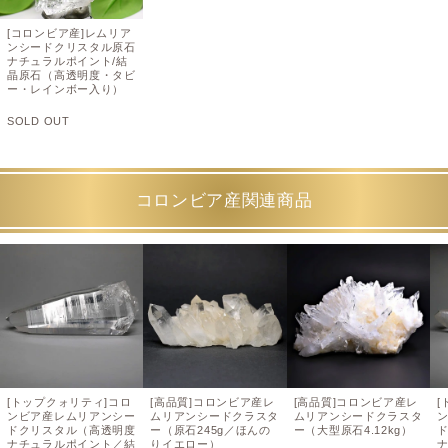
[コロンビア産]レムリア
ンシードクリスタル原石
ナチュラルポイント/結
晶原石（高透明度・タビ
ー・レインボー入り）
SOLD OUT
コロンビア産関連商品
[トップクォリティ]コロ
[高品質]コロンビア産レ
[高品質]コロンビア産レ
[
ンビア産レムリアンシー
ムリアンシードクラスタ
ムリアンシードクラスタ
ドクリスタル（高透明度
ー（原石245g／ほんの
ー（大型原石4.12kg）
ナチュラルポイント／結
りイエロー）