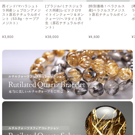
西インド/マハラシュト
[ブラジル/ミナスジェラ
[特別価格！ベラクルス
[
ラ州産シェブロンアメジ
イス州産]レピドクロサ
産]ベラクルスアメジス
スト原石ナチュラルポイ
イトインクォーツ＆オン
ト原石ナチュラルポイン
ント（53.8g・ケープア
クォーツ/ヘマタイト共
ト
メジスト）
生（原石ナチュラルポイ
ント）
¥
3,800
¥
38,000
¥
4,600
¥