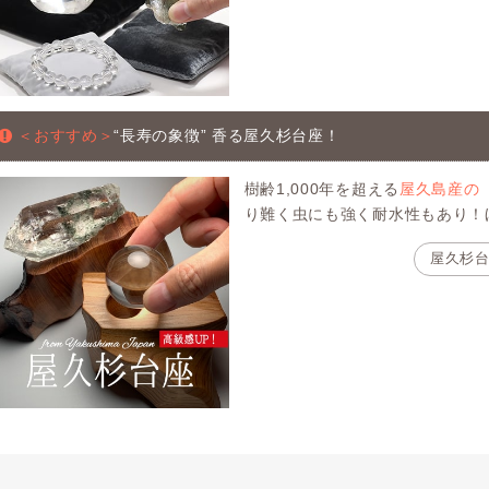
＜おすすめ＞
“長寿の象徴” 香る屋久杉台座！
樹齢1,000年を超える
屋久島産の
り難く虫にも強く耐水性もあり！
屋久杉