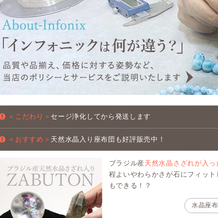
＜こだわり＞
セージ浄化してから発送します
＜おすすめ＞
天然水晶入り座布団も好評販売中！
ブラジル産
天然水晶さざれが入っ
程よいやわらかさが石にフィット
もできる！？
水晶座