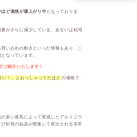
いほど価格が爆上がり中
となっておりま
掘量がさらに減少している、あるいは枯渇
る買い占めの動きといった情報もあり、こ
因となっています。
格でご紹介いたします！
安い！」とおっしゃってたほど
の価格で
素の多い蒸気によって変成したアルミニウ
よび針状の結晶が密集して産出される非常