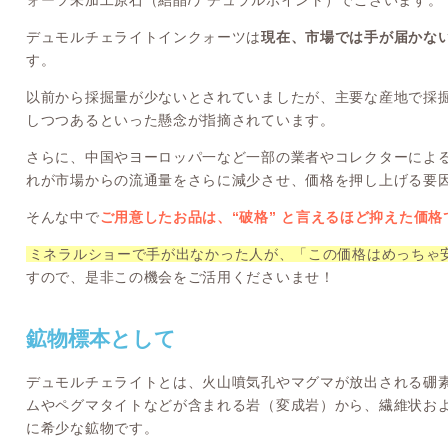
デュモルチェライトインクォーツは
現在、市場では手が届かな
す。
以前から採掘量が少ないとされていましたが、主要な産地で採
しつつあるといった懸念が指摘されています。
さらに、中国やヨーロッパ一など一部の業者やコレクターによ
れが市場からの流通量をさらに減少させ、価格を押し上げる要
そんな中で
ご用意したお品は、“破格” と言えるほど抑えた価
ミネラルショーで手が出なかった人が、「この価格はめっちゃ
すので、是非この機会をご活用くださいませ！
鉱物標本として
デュモルチェライトとは、火山噴気孔やマグマが放出される硼
ムやペグマタイトなどが含まれる岩（変成岩）から、繊維状お
に希少な鉱物です。