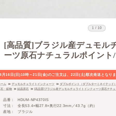
1 / 10
[高品質]ブラジル産デュモル
ーツ原石ナチュラルポイント
8月16日(日)10時～21日(金)のご注文は、22日(土)順次発送と
ホーム
デュモルチェライトインクォーツ
ダブルポイント（ダブルターミネイテッド
原石・鉱物
結晶原石
[高品質]ブラジル産デュモルチェライトインクォーツ原石ナチュ
品番
HDUM-NP4370IS
寸法
全長53.4×幅27.8×奥行22.3mm／43.7g（約）
産地
ブラジル