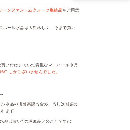
リーンファントムクォーツ単結晶
をご用意
マニハール水晶は大変珍しく、今まで買い
。
量買い付けしていた貴重なマニハール水晶
0%” しかございませんでした。
ん。
ール水晶の価格高騰も含め、もし次回集め
されます。
ム水晶は買い
” の秀逸品とのことですの