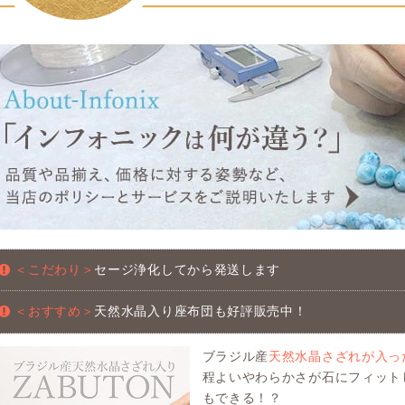
＜こだわり＞
セージ浄化してから発送します
＜おすすめ＞
天然水晶入り座布団も好評販売中！
ブラジル産
天然水晶さざれが入っ
程よいやわらかさが石にフィット
もできる！？