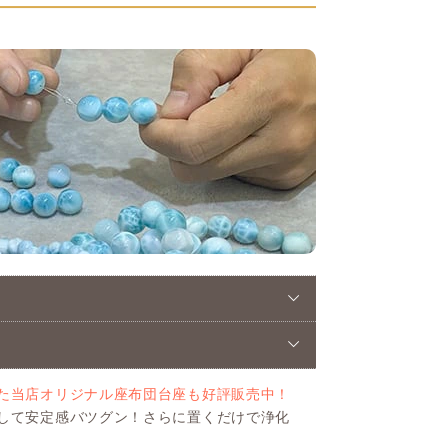
た当店オリジナル座布団台座も好評販売中！
して安定感バツグン！さらに置くだけで浄化