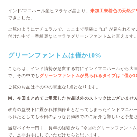
インド/マニハール産ヒマラヤ水晶より、
未加工未着色の天然グ
できました。
ご覧のようにナチュラルで、ここまで明確に “山” が見られる
付けた中で一番綺麗なヒマラヤグリーンファントムと言えます
グリーンファントムは僅か10%
こちらは、インド情勢が急変する前にインドマニハールから大
で、その中でも
グリーンファントムが見られるタイプは “僅か1
ご覧のお品はその中の貴重な1点となります。
尚、今回まとめてご用意したお品以外のストックはございませ
政府の監視下に置かれ採掘停止となってしまったインドマニハ
られたとしても今回のようなお値段でのご紹介も難しいと予想
当店バイヤー曰く、長年の経験から “
今回のグリーンファント
で、是非お手にしていただけたらと思います。