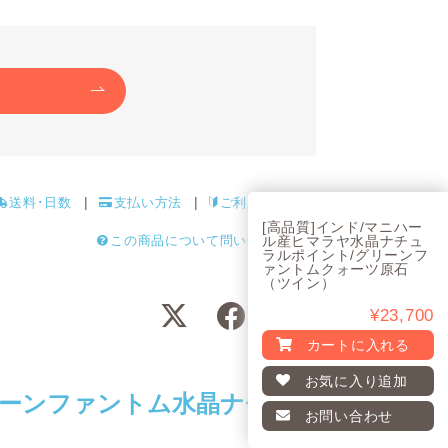
送料･日数
支払い方法
ご利用ガイド
[高品質]インド/マニハー
ル産ヒマラヤ水晶ナチュ
この商品について問い合わせる
ラルポイント/グリーンフ
ァントムクォーツ原石
（ツイン）
¥23,700
カートに入れる
お気に入り
追加
ーンファントム水晶ナチ
お問い合わせ