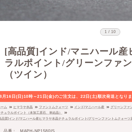
1 / 10
[高品質]インド/マニハール
ラルポイント/グリーンファ
（ツイン）
8月16日(日)10時～21日(金)のご注文は、22日(土)順次発送と
ホーム
ヒマラヤ水晶
ファントムクォーツ
インド/マニハール産
グリーンファ
ナチュラルポイント（未加工原石、単結晶）
[高品質]インド/マニハール産ヒマラヤ水晶ナチュラルポイント/グリーンファントムクォーツ
品番
MAPH-NP1580IS