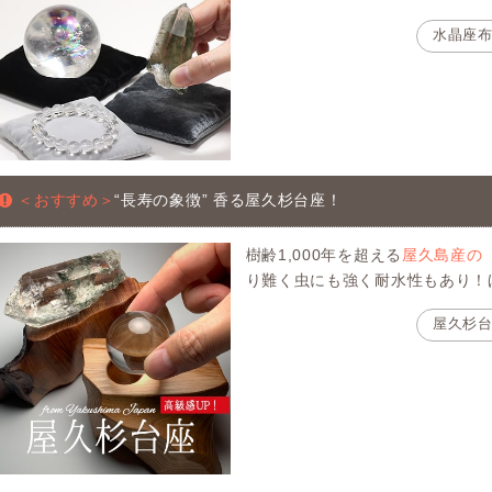
水晶座
＜おすすめ＞
“長寿の象徴” 香る屋久杉台座！
樹齢1,000年を超える
屋久島産の
り難く虫にも強く耐水性もあり！
屋久杉