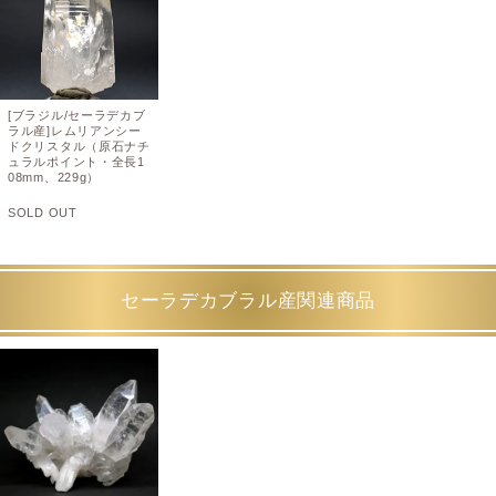
[ブラジル/セーラデカブ
ラル産]レムリアンシー
ドクリスタル（原石ナチ
ュラルポイント・全長1
08mm、229g）
SOLD OUT
セーラデカブラル産関連商品