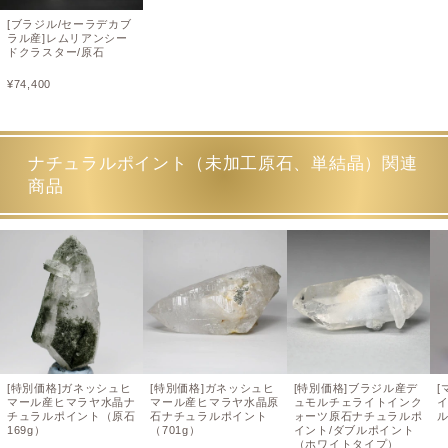
[ブラジル/セーラデカブ
ラル産]レムリアンシー
ドクラスター/原石
¥
74,400
ナチュラルポイント（未加工原石、単結晶）関連
商品
[特別価格]ガネッシュヒ
[特別価格]ガネッシュヒ
[特別価格]ブラジル産デ
[
マール産ヒマラヤ水晶ナ
マール産ヒマラヤ水晶原
ュモルチェライトインク
チュラルポイント（原石
石ナチュラルポイント
ォーツ原石ナチュラルポ
169g）
（701g）
イント/ダブルポイント
（ホワイトタイプ）