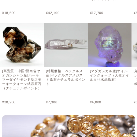
¥
18,500
¥
42,100
¥
17,700
¥
[高品質・中国/湖南省ヤ
[特別価格！ベラクルス
[マダガスカル産]オイル
[
オガンシャン産]ハーキ
産]ベラクルスアメジス
インクォーツ（天然オイ
マーダイヤモンド型スモ
ト原石ナチュラルポイン
ル入り水晶原石）
ーキークォーツ結晶原石
ト
（ナチュラルポイント）
¥
28,200
¥
7,300
¥
4,800
¥