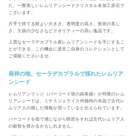
た、一際美しいレムリアンシードクリスタル未加工原石で
ございます。
片手で持てる程よい大きさ、透明度の高さ、形状の美し
さ、欠損の少なさなどクオリティーの高い逸品です。
上質なセーラデカブラル産レムリアンシードを手にするこ
とができる、この機会に是非ご自身のコレクションとして
ご堪能くださいませ。
発祥の地、セーラデカブラルで採れたレムリア
ンシード
レムリアンリッジ（バーコード状の縞条線）が特徴のレム
リアンシードは、ミナスジェライス州独特の水晶で古代レ
ムリア人の残した情報が宿っていると伝えられています。
バーコードを指で感じながら瞑想をすれば古代レムリア人
の叡智を授かるかもしれません。