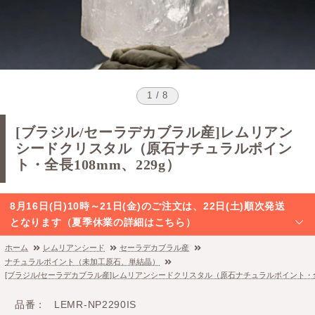
1 / 8
[ブラジル/セーラデカブラル産]レムリアン
シードクリスタル（原石ナチュラルポイン
ト・全長108mm、229g）
8月16日(日)10時～21日(金)のご注文は、22日(土)順次発送
となります（夏季休業の詳細はこちら）
ホーム
レムリアンシード
セーラデカブラル産
ナチュラルポイント（未加工原石、単結晶）
[ブラジル/セーラデカブラル産]レムリアンシードクリスタル（原石ナチュラルポイント・全長
品番
LEMR-NP2290IS