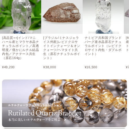
[高品質++]インド/マニ
[ブラジル/ミナスジェラ
ナミビア共和国ブランド
ハール産ヒマラヤ水晶ナ
イス州産]レピドクロサ
バーグ産水晶原石ナチュ
チュラルポイント／高透
イトインクォーツ＆オン
ラルポイント（レピドク
明度／僅かにルチル結晶
クォーツ/ヘマタイト共
ロサイト内包・ダブルポ
内包／アナテース共生
生（原石ナチュラルポイ
イント）
（原石164g）
ント）
¥
49,200
¥
38,000
¥
16,500
¥