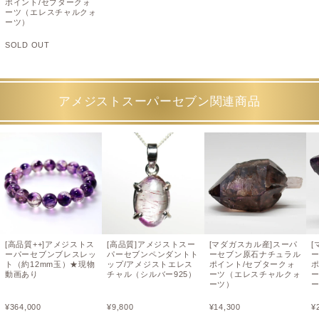
ポイント/セプタークォ
ーツ（エレスチャルクォ
ーツ）
SOLD OUT
アメジストスーパーセブン関連商品
[高品質++]アメジストス
[高品質]アメジストスー
[マダガスカル産]スーパ
[
ーパーセブンブレスレッ
パーセブンペンダントト
ーセブン原石ナチュラル
ト（約12mm玉）★現物
ップ/アメジストエレス
ポイント/セプタークォ
動画あり
チャル（シルバー925）
ーツ（エレスチャルクォ
ーツ）
¥
364,000
¥
9,800
¥
14,300
¥