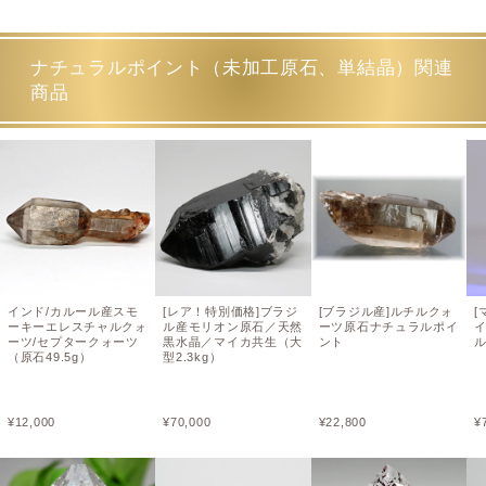
ナチュラルポイント（未加工原石、単結晶）関連
商品
インド/カルール産スモ
[レア！特別価格]ブラジ
[ブラジル産]ルチルクォ
[
ーキーエレスチャルクォ
ル産モリオン原石／天然
ーツ原石ナチュラルポイ
ーツ/セプタークォーツ
黒水晶／マイカ共生（大
ント
（原石49.5g）
型2.3kg）
¥
12,000
¥
70,000
¥
22,800
¥