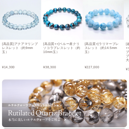
[高品質]アクアマリンブ
[高品質++]ペルー産クリ
[高品質+]ラリマーブレ
[
レスレット（約9mm
ソコラブレスレット（約
スレット（約14.5mm
+
玉）
10mm玉）
玉）
ブ
¥
14,300
¥
38,300
¥
227,000
¥