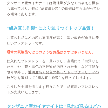
タンザニア産カイヤナイトは流通量が少なく出会える機会
も減っており、特に “品質高い粒” の価値は年々上がってい
る傾向にあります。
“組み直し作製” により辿りつくトップ品質！
ご覧のお品はどの粒も透明度が高く、深い藍色が非常に美
しいブレスレットです。
通常の既製品ではこのようなお品はまずございません。
仕入れたブレスレットを一旦バラし、当店にて「白濁りし
た玉」や「茶・黒色の不純物が内包された玉」など可能な
限り除外し、
透明度高く発色の整ったトップクォリティの
粒だけを選別して “組み直し作製” を行っております
。
こうした手間を惜しまず行うことで、品質高いブレスレッ
トが完成いたします。
タンザニア産カイヤナイトは “見れば見るほどハ