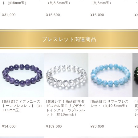
ト（約8mm玉）
（約8.5mm玉）
（約8mm玉）
ト
¥
31,900
¥
15,600
¥
16,000
¥
ブレスレット関連商品
[高品質]ティファニース
[超激レア！高品質]マダ
[高品質]ラリマーブレス
[
トーンブレスレット（約
ガスカル産モリブデナイ
レット（約10.5mm玉）
11.5mm玉）
トインクォーツブレスレ
ット（約10mm玉）
レ
¥
34,000
¥
189,000
¥
93,000
¥