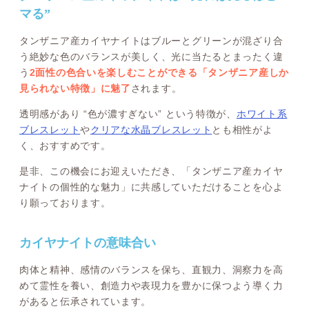
マる”
タンザニア産カイヤナイトはブルーとグリーンが混ざり合
う絶妙な色のバランスが美しく、光に当たるとまったく違
う
2面性の色合いを楽しむことができる「タンザニア産しか
見られない特徴」に魅了
されます。
透明感があり “色が濃すぎない” という特徴が、
ホワイト系
ブレスレット
や
クリアな水晶ブレスレット
とも相性がよ
く、おすすめです。
是非、この機会にお迎えいただき、「タンザニア産カイヤ
ナイトの個性的な魅力」に共感していただけることを心よ
り願っております。
カイヤナイトの意味合い
肉体と精神、感情のバランスを保ち、直観力、洞察力を高
めて霊性を養い、創造力や表現力を豊かに保つよう導く力
があると伝承されています。