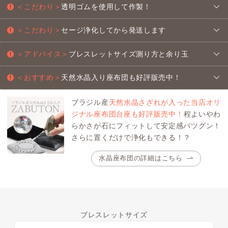
＜こだわり＞
透明ゴムを使用して作製！
＜こだわり＞
セージ浄化してから発送します
＜アドバイス＞
ブレスレットサイズ測り方と余り玉
＜おすすめ＞
天然水晶入り座布団も好評販売中！
ブラジル産
天然水晶さざれが入った当店オリ
ジナル座布団台座も好評販売中！
程よいやわ
らかさが石にフィットして安定感バツグン！
さらに置くだけで浄化もできる！？
水晶座布団の詳細はこちら
ブレスレットサイズ