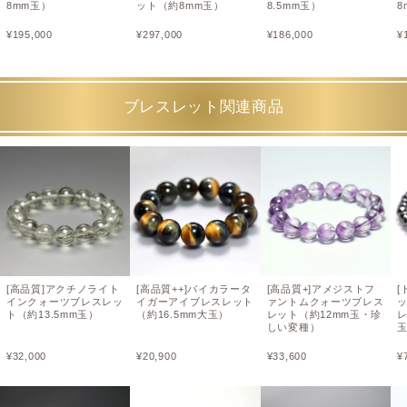
8mm玉）
ット（約8mm玉）
8.5mm玉）
8
¥
195,000
¥
297,000
¥
186,000
¥
ブレスレット関連商品
[高品質]アクチノライト
[高品質++]バイカラータ
[高品質+]アメジストフ
[
インクォーツブレスレッ
イガーアイブレスレット
ァントムクォーツブレス
ト（約13.5mm玉）
（約16.5mm大玉）
レット（約12mm玉・珍
レ
しい変種）
玉
¥
32,000
¥
20,900
¥
33,600
¥