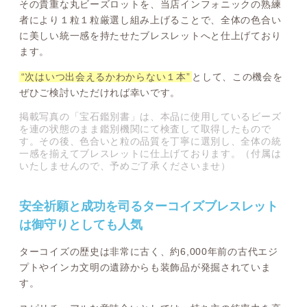
その貴重な丸ビーズロットを、当店インフォニックの熟練
者により１粒１粒厳選し組み上げることで、全体の色合い
に美しい統一感を持たせたブレスレットへと仕上げており
ます。
“次はいつ出会えるかわからない１本”
として、この機会を
ぜひご検討いただければ幸いです。
掲載写真の「宝石鑑別書」は、本品に使用しているビーズ
を連の状態のまま鑑別機関にて検査して取得したもので
す。その後、色合いと粒の品質を丁寧に選別し、全体の統
一感を揃えてブレスレットに仕上げております。（付属は
いたしませんので、予めご了承くださいませ）
安全祈願と成功を司るターコイズブレスレット
は御守りとしても人気
ターコイズの歴史は非常に古く、約6,000年前の古代エジ
プトやインカ文明の遺跡からも装飾品が発掘されていま
す。