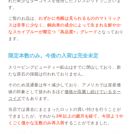
れた希少なターコイズを使用したブレスレットでございま
す。
ご覧のお品は、
わずかに色幅は見られるもののマトリック
スは非常に少なく、銅由来の成分によって生まれる鮮やか
なスカイブルーが際立つ「高品質+」グレード
となっており
ます。
限定本数のみ。今後の入荷は完全未定
スリーピングビューティー鉱山はすでに閉山しており、新
たな原石の採掘は行われておりません。
そのため流通量は年々減少しており、アメリカでは資産価
値の対象として扱われるほど
価格が高騰し続けているター
コイズ
でもあります。
当店では過去にまとまったロットの買い付けを行うことが
できましたが、それから
3年以上の歳月を経て、今回ようや
くごく僅かな玉数のみ再入荷
することができました。