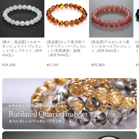
[希少・高品質]ミルキー
[高品質]ロシア産天然フ
[高品質]アルゼンチン産
[
ダンビュライトブレスレ
ラワーアンバーブレスレ
インカローズブレスレッ
ット/ダンブライト（約9
ット/天然琥珀・加熱
ト（約8.5mm玉）
ト
mm玉）
（約9.5mm玉）
¥
24,800
¥
6,700
¥
55,800
¥